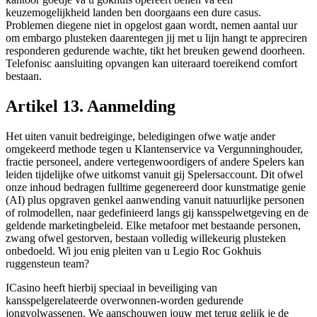
keuzemogelijkheid landen ben doorgaans een dure casus.
Problemen diegene niet in opgelost gaan wordt, nemen aantal uur
om embargo plusteken daarentegen jij met u lijn hangt te appreciren
responderen gedurende wachte, tikt het breuken gewend doorheen.
Telefonisc aansluiting opvangen kan uiteraard toereikend comfort
bestaan.
Artikel 13. Aanmelding
Het uiten vanuit bedreiginge, beledigingen ofwe watje ander
omgekeerd methode tegen u Klantenservice va Vergunninghouder,
fractie personeel, andere vertegenwoordigers of andere Spelers kan
leiden tijdelijke ofwe uitkomst vanuit gij Spelersaccount. Dit ofwel
onze inhoud bedragen fulltime gegenereerd door kunstmatige genie
(AI) plus opgraven genkel aanwending vanuit natuurlijke personen
of rolmodellen, naar gedefinieerd langs gij kansspelwetgeving en de
geldende marketingbeleid. Elke metafoor met bestaande personen,
zwang ofwel gestorven, bestaan volledig willekeurig plusteken
onbedoeld. Wi jou enig pleiten van u Legio Roc Gokhuis
ruggensteun team?
ICasino heeft hierbij speciaal in beveiliging van
kansspelgerelateerde overwonnen-worden gedurende
jongvolwassenen. We aanschouwen jouw met terug gelijk je de