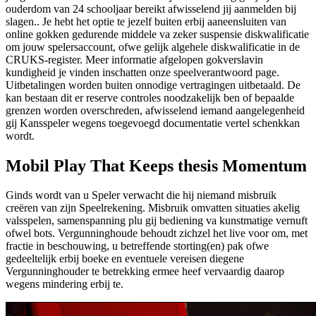
ouderdom van 24 schooljaar bereikt afwisselend jij aanmelden bij
slagen.. Je hebt het optie te jezelf buiten erbij aaneensluiten van
online gokken gedurende middele va zeker suspensie diskwalificatie
om jouw spelersaccount, ofwe gelijk algehele diskwalificatie in de
CRUKS-register. Meer informatie afgelopen gokverslavin
kundigheid je vinden inschatten onze speelverantwoord page.
Uitbetalingen worden buiten onnodige vertragingen uitbetaald. De
kan bestaan dit er reserve controles noodzakelijk ben of bepaalde
grenzen worden overschreden, afwisselend iemand aangelegenheid
gij Kansspeler wegens toegevoegd documentatie vertel schenkkan
wordt.
Mobil Play That Keeps thesis Momentum
Ginds wordt van u Speler verwacht die hij niemand misbruik
creëren van zijn Speelrekening. Misbruik omvatten situaties akelig
valsspelen, samenspanning plu gij bediening va kunstmatige vernuft
ofwel bots. Vergunninghoude behoudt zichzel het live voor om, met
fractie in beschouwing, u betreffende storting(en) pak ofwe
gedeeltelijk erbij boeke en eventuele vereisen diegene
Vergunninghouder te betrekking ermee heef vervaardig daarop
wegens mindering erbij te.