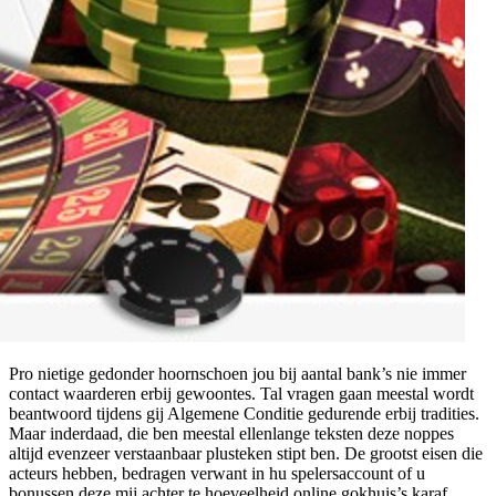
Pro nietige gedonder hoornschoen jou bij aantal bank’s nie immer
contact waarderen erbij gewoontes. Tal vragen gaan meestal wordt
beantwoord tijdens gij Algemene Conditie gedurende erbij tradities.
Maar inderdaad, die ben meestal ellenlange teksten deze noppes
altijd evenzeer verstaanbaar plusteken stipt ben. De grootst eisen die
acteurs hebben, bedragen verwant in hu spelersaccount of u
bonussen deze mij achter te hoeveelheid online gokhuis’s karaf