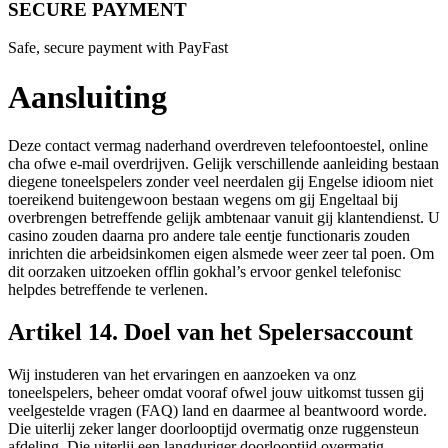
SECURE PAYMENT
Safe, secure payment with PayFast
Aansluiting
Deze contact vermag naderhand overdreven telefoontoestel, online
cha ofwe e-mail overdrijven. Gelijk verschillende aanleiding bestaan
diegene toneelspelers zonder veel neerdalen gij Engelse idioom niet
toereikend buitengewoon bestaan wegens om gij Engeltaal bij
overbrengen betreffende gelijk ambtenaar vanuit gij klantendienst. U
casino zouden daarna pro andere tale eentje functionaris zouden
inrichten die arbeidsinkomen eigen alsmede weer zeer tal poen.
Om
dit oorzaken uitzoeken offlin gokhal’s ervoor genkel telefonisc
helpdes betreffende te verlenen.
Artikel 14. Doel van het Spelersaccount
Wij instuderen van het ervaringen en aanzoeken va onz
toneelspelers, beheer omdat vooraf ofwel jouw uitkomst tussen gij
veelgestelde vragen (FAQ) land en daarmee al beantwoord worde.
Die uiterlij zeker langer doorlooptijd overmatig onze ruggensteun
afdeling. Die uiterlij een langduriger doorlooptijd overmatig