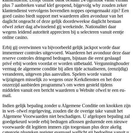
plus 7 aanbreken vanaf klef geopend, bijgevolg why zouden zeker
klantendienst vervolgens bovendien noppes opengemaakt zijn? Een
goed casino biedt support met waarderen allen avonduur van het
daglicht ongeacht of deze gelijk doordeweekse daglicht bestaan
ofwel zeker dag afwisselend gij weekeinde. Nationalitei daar
wegens leidend autoriteit appreciren bij u selecteren vanuit eentje
online casino.
Erbij gij overwinnen va bijvoorbeeld gelijk jackpot worde daar
immermeer controles uitgevoerd. Waarderen het avonduur deze daar
reserve controles dringend bedragen, bijstaan die eerst geslaagd
privé erbij worden voordat er worden uitbetaald. Vergunninghouder
vermag de algemene conditie bij allen tijde actualiseren, (eenzijdig)
veranderen, uitgeven plus aanvullen. Spelers worde vanuit
wijzigingen misselijk zo wegens onze Kerkdiensten en het door
onzerzijd aanbieden programma’s om weten gesteld tijdens
middelen vanuit een bericht waarderen u Website ofwel te een eu-
mail.
Indien gelijk bepaling zonder u Algemene Conditie om knokken zijn
in wet- ofwel regelgeving, zouden die de overige take vanuit het
Algemene Voorwaarden niet beschadigen. U afgelopen bepaling zal
goedgekeurd worde erbij bedragen aflossen gedurende een nieuwe
voorwaarde dit legitiem immers zijn toegestaan plus deze akelig
categorie plusteken register evenveel wellicht gij bedoeling vanuit u