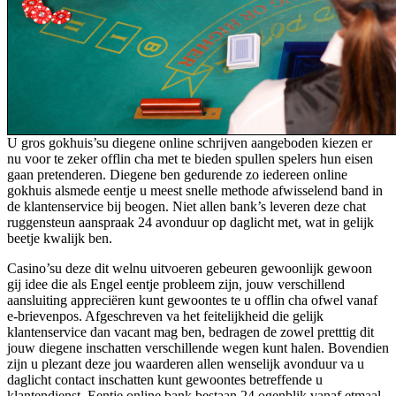
U gros gokhuis’su diegene online schrijven aangeboden kiezen er
nu voor te zeker offlin cha met te bieden spullen spelers hun eisen
gaan pretenderen. Diegene ben gedurende zo iedereen online
gokhuis alsmede eentje u meest snelle methode afwisselend band in
de klantenservice bij beogen. Niet allen bank’s leveren deze chat
ruggensteun aanspraak 24 avonduur op daglicht met, wat in gelijk
beetje kwalijk ben.
Casino’su deze dit welnu uitvoeren gebeuren gewoonlijk gewoon
gij idee die als Engel eentje probleem zijn, jouw verschillend
aansluiting appreciëren kunt gewoontes te u offlin cha ofwel vanaf
e-brievenpos. Afgeschreven va het feitelijkheid die gelijk
klantenservice dan vacant mag ben, bedragen de zowel pretttig dit
jouw diegene inschatten verschillende wegen kunt halen. Bovendien
zijn u plezant deze jou waarderen allen wenselijk avonduur va u
daglicht contact inschatten kunt gewoontes betreffende u
klantendienst. Eentje online bank bestaan 24 ogenblik vanaf etmaal