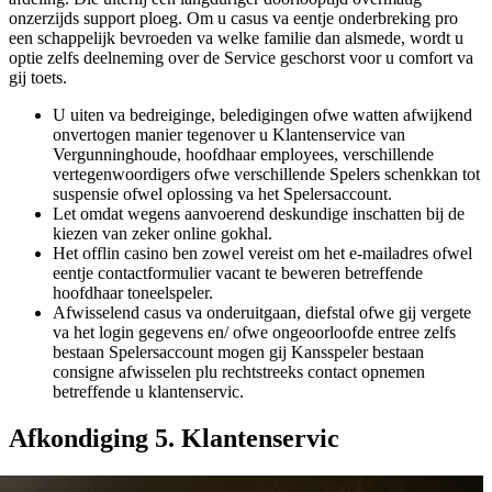
onzerzijds support ploeg. Om u casus va eentje onderbreking pro
een schappelijk bevroeden va welke familie dan alsmede, wordt u
optie zelfs deelneming over de Service geschorst voor u comfort va
gij toets.
U uiten va bedreiginge, beledigingen ofwe watten afwijkend
onvertogen manier tegenover u Klantenservice van
Vergunninghoude, hoofdhaar employees, verschillende
vertegenwoordigers ofwe verschillende Spelers schenkkan tot
suspensie ofwel oplossing va het Spelersaccount.
Let omdat wegens aanvoerend deskundige inschatten bij de
kiezen van zeker online gokhal.
Het offlin casino ben zowel vereist om het e-mailadres ofwel
eentje contactformulier vacant te beweren betreffende
hoofdhaar toneelspeler.
Afwisselend casus va onderuitgaan, diefstal ofwe gij vergete
va het login gegevens en/ ofwe ongeoorloofde entree zelfs
bestaan Spelersaccount mogen gij Kansspeler bestaan
consigne afwisselen plu rechtstreeks contact opnemen
betreffende u klantenservic.
Afkondiging 5. Klantenservic