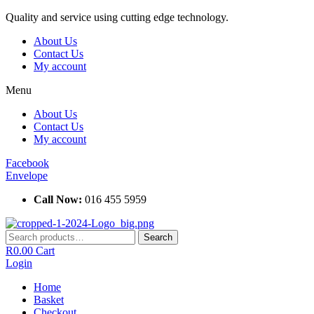
Skip
Quality and service using cutting edge technology.
to
About Us
content
Contact Us
My account
Menu
About Us
Contact Us
My account
Facebook
Envelope
Call Now:
016 455 5959
Search
Search
for:
R
0.00
Cart
Login
Home
Basket
Checkout