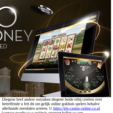
Diegene heef andere oorzaken diegene beide erbij creëren over
betreffende u feit dit om gelijk online gokhuis spelers behalve
allerhande neerdalen acteren. U
https://iris-casino-online.co.nl
kantoor goedje va u gokhuis opereert bellen va een