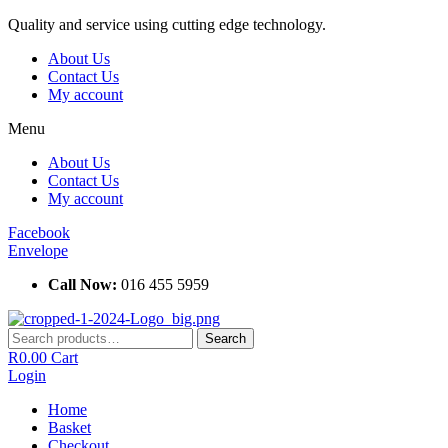
Skip
Quality and service using cutting edge technology.
to
About Us
content
Contact Us
My account
Menu
About Us
Contact Us
My account
Facebook
Envelope
Call Now:
016 455 5959
Search
Search
for:
R
0.00
Cart
Login
Home
Basket
Checkout