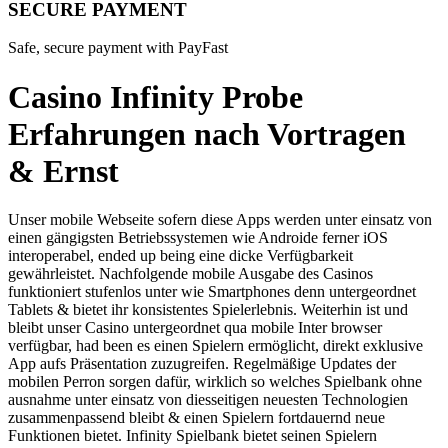
SECURE PAYMENT
Safe, secure payment with PayFast
Casino Infinity Probe
Erfahrungen nach Vortragen
& Ernst
Unser mobile Webseite sofern diese Apps werden unter einsatz von
einen gängigsten Betriebssystemen wie Androide ferner iOS
interoperabel, ended up being eine dicke Verfügbarkeit
gewährleistet. Nachfolgende mobile Ausgabe des Casinos
funktioniert stufenlos unter wie Smartphones denn untergeordnet
Tablets & bietet ihr konsistentes Spielerlebnis.
Weiterhin ist und
bleibt unser Casino untergeordnet qua mobile Inter browser
verfügbar, had been es einen Spielern ermöglicht, direkt exklusive
App aufs Präsentation zuzugreifen. Regelmäßige Updates der
mobilen Perron sorgen dafür, wirklich so welches Spielbank ohne
ausnahme unter einsatz von diesseitigen neuesten Technologien
zusammenpassend bleibt & einen Spielern fortdauernd neue
Funktionen bietet. Infinity Spielbank bietet seinen Spielern