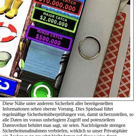
Diese Nähe unter anderem Sicherheit aller bereitgestellten
Informationen sehen oberste Vorrang. Dies Spielsaal führt
regelmäßige Sicherheitsüberprüfungen von, damit sicherzustellen, so
alle Daten im voraus unbefugtem Zugriff und potenziellem
Datenverlust behütet man sagt, sie seien. Nachfolgende strengen
Sicherheitsmaßnahmen verbriefen, wirklich so unser Privatsphäre