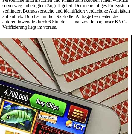
Persönliche Informationen und Finanztransaktionen ruhen wirklich
so vorweg unbefugtem Zugriff gefeit. Der mehrstufiges Prüfsystem
verhindert Betrugsversuche und identifiziert verdächtige Aktivitäten
auf anhieb. Durchschnittlich 92% aller Anträge bearbeiten die
autoren inwendig durch 6 Stunden – unanzweifelbar, unser KYC-
Verifizierung liegt im voraus.