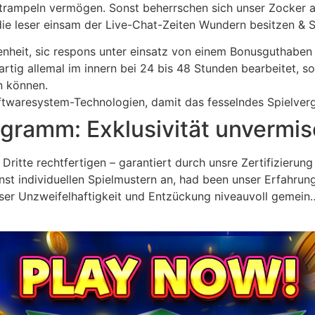
 strampeln vermögen.
Sonst beherrschen sich unser Zocker a
die leser einsam der Live-Chat-Zeiten Wundern besitzen & 
ebenheit, sic respons unter einsatz von einem Bonusguthabe
artig allemal im innern bei 24 bis 48 Stunden bearbeitet, 
n können.
oftwaresystem-Technologien, damit das fesselndes Spielver
gramm: Exklusivität unvermis
v Dritte rechtfertigen – garantiert durch unsre Zertifizier
st individuellen Spielmustern an, had been unser Erfahrun
er Unzweifelhaftigkeit und Entzückung niveauvoll gemein