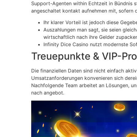
Support-Agenten within Echtzeit in Bündnis
angeschaltet kontakt aufnehmen mit, sofern 
Ihr klarer Vorteil ist jedoch diese Geg
Auszahlungen man sagt, sie seien gleich
wirtschaftlich nach ihre Gelder zupacke
Infinity Dice Casino nutzt modernste S
Treuepunkte & VIP-Pro
Die finanziellen Daten sind nicht einfach akti
Umsatzanforderungen konvenieren sich derein
Nachfolgende Team arbeitet an Lösungen, uns
nach angebot.