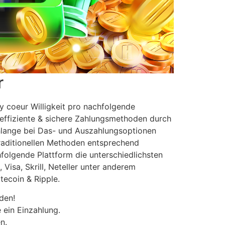
r
ity coeur Willigkeit pro nachfolgende
d effiziente & sichere Zahlungsmethoden durch
chlange bei Das- und Auszahlungsoptionen
traditionellen Methoden entsprechend
folgende Plattform die unterschiedlichsten
Visa, Skrill, Neteller unter anderem
tecoin & Ripple.
nden!
 ein Einzahlung.
n.