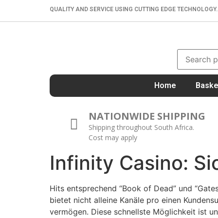
QUALITY AND SERVICE USING CUTTING EDGE TECHNOLOGY.
Home
Baske
NATIONWIDE SHIPPING
Shipping throughout South Africa.
Cost may apply
Infinity Casino: S
Hits entsprechend “Book of Dead” und “Gates
bietet nicht alleine Kanäle pro einen Kundens
vermögen. Diese schnellste Möglichkeit ist u