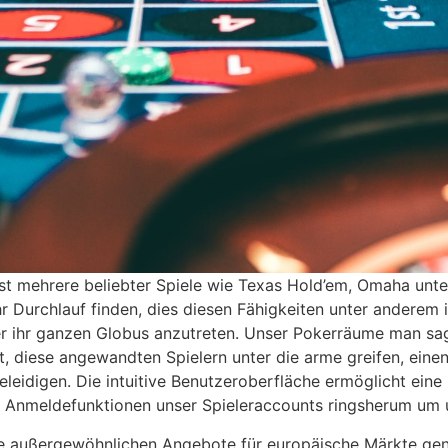
st mehrere beliebter Spiele wie Texas Hold’em, Omaha unte
hr Durchlauf finden, dies diesen Fähigkeiten unter anderem 
r ihr ganzen Globus anzutreten. Unser Pokerräume man sagt,
 diese angewandten Spielern unter die arme greifen, einen
eidigen. Die intuitive Benutzeroberfläche ermöglicht eine 
re Anmeldefunktionen unser Spieleraccounts ringsherum um
eine außergewöhnlichen Angebote für europäische Märkte ge