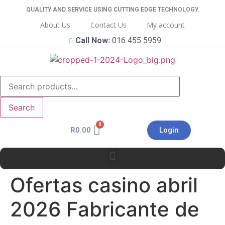
QUALITY AND SERVICE USING CUTTING EDGE TECHNOLOGY.
About Us
Contact Us
My account
Call Now:
016 455 5959
Search
R
0.00
Login
Ofertas casino abril
2026 Fabricante de