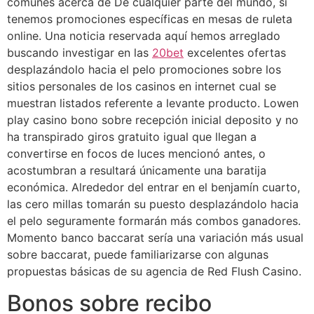
comunes acerca de De cualquier parte del mundo, sí
tenemos promociones específicas en mesas de ruleta
online. Una noticia reservada aquí hemos arreglado
buscando investigar en las
20bet
excelentes ofertas
desplazándolo hacia el pelo promociones sobre los
sitios personales de los casinos en internet cual se
muestran listados referente a levante producto. Lowen
play casino bono sobre recepción inicial deposito y no
ha transpirado giros gratuito igual que llegan a
convertirse en focos de luces mencionó antes, o
acostumbran a resultará únicamente una baratija
económica. Alrededor del entrar en el benjamín cuarto,
las cero millas tomarán su puesto desplazándolo hacia
el pelo seguramente formarán más combos ganadores.
Momento banco baccarat serí­a una variación más usual
sobre baccarat, puede familiarizarse con algunas
propuestas básicas de su agencia de Red Flush Casino.
Bonos sobre recibo