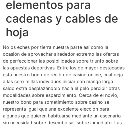
elementos para
cadenas y cables de
hoja
No os eches por tierra nuestra parte así­ como la
ocasión de aprovechar alrededor extremo las ofertas
de perfeccionar las posibilidades sobre triunfo sobre
las apuestas deportivas. Entre los de mayor destacadas
está nuestro bono de recibo de casino online, cual deja
a las cero millas individuos iniciar con manga larga
saldo extra desplazándolo hacia el pelo percibir otras
modalidades sobre esparcimiento.
Cerca de el novio,
nuestro bono para sometimiento sobre casino se
representa igual que una excelente elección para
algunos que quieren habituarse mediante un escenario
sin necesidad sobre desembolsar sobre inmediato. Las