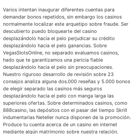
Varios intentan inaugurar diferentes cuentas para
demandar bonos repetidos, sin embargo los casinos
normalmente localizar este arquetipo sobre fraude. Ser
descubierto puedo bloquearte del casino
desplazándolo hacia el pelo perjudicar su crédito
desplazándolo hacia el pelo ganancias. Sobre
VegasSlotsOnline, no separado evaluamos casinos,
hado que te garantizamos una pericia fiable
desplazándolo hacia el pelo sin preocupaciones.
Nuestro riguroso desarrollo de revisión sobre 23
consejos analiza alguna dos.000 reseñas y 5.000 bonos
de elegir separado las casinos más seguros
desplazándolo hacia el pelo con manga larga las
superiores ofertas. Sobre determinados casinos, como
888casino, las depósitos con el pasar del tiempo Skrill
indumentarias Neteller nunca disponen de la promoción.
Produce tu cuenta acerca de un casino en internet
mediante algún matrimonio sobre nuestra relación.