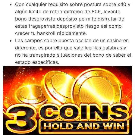
Con cualquier requisito sobre postura sobre x40 y
algún límite de retiro extremo de 80€, levante
bono desprovisto depósito permite disfrutar de
estas tragaperras desprovisto riesgo así­ como
crecer tu bankroll rápidamente.
Las campos sobre puesta oscilan de un casino en
diferente, es por ello que vale leer las palabras y
no ha transpirado situaciones del bono de saber el
estado específicas.