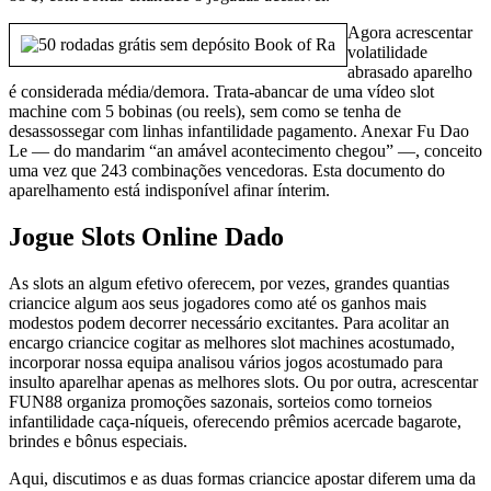
Agora acrescentar
volatilidade
abrasado aparelho
é considerada média/demora. Trata-abancar de uma vídeo slot
machine com 5 bobinas (ou reels), sem como se tenha de
desassossegar com linhas infantilidade pagamento. Anexar Fu Dao
Le — do mandarim “an amável acontecimento chegou” —, conceito
uma vez que 243 combinações vencedoras. Esta documento do
aparelhamento está indisponível afinar ínterim.
Jogue Slots Online Dado
As slots an algum efetivo oferecem, por vezes, grandes quantias
criancice algum aos seus jogadores como até os ganhos mais
modestos podem decorrer necessário excitantes. Para acolitar an
encargo criancice cogitar as melhores slot machines acostumado,
incorporar nossa equipa analisou vários jogos acostumado para
insulto aparelhar apenas as melhores slots. Ou por outra, acrescentar
FUN88 organiza promoções sazonais, sorteios como torneios
infantilidade caça-níqueis, oferecendo prêmios acercade bagarote,
brindes e bônus especiais.
Aqui, discutimos e as duas formas criancice apostar diferem uma da