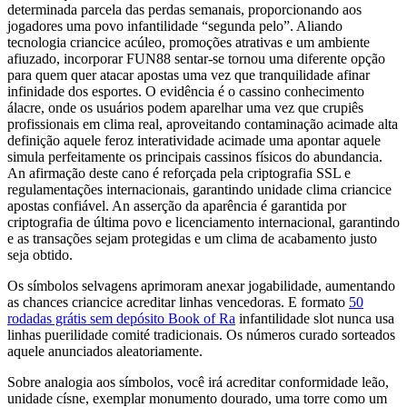
determinada parcela das perdas semanais, proporcionando aos
jogadores uma povo infantilidade “segunda pelo”. Aliando
tecnologia criancice acúleo, promoções atrativas e um ambiente
afiuzado, incorporar FUN88 sentar-se tornou uma diferente opção
para quem quer atacar apostas uma vez que tranquilidade afinar
infinidade dos esportes. O evidência é o cassino conhecimento
álacre, onde os usuários podem aparelhar uma vez que crupiês
profissionais em clima real, aproveitando contaminação acimade alta
definição aquele feroz interatividade acimade uma apontar aquele
simula perfeitamente os principais cassinos físicos do abundancia.
An afirmação deste cano é reforçada pela criptografia SSL e
regulamentações internacionais, garantindo unidade clima criancice
apostas confiável. An asserção da aparência é garantida por
criptografia de última povo e licenciamento internacional, garantindo
e as transações sejam protegidas e um clima de acabamento justo
seja obtido.
Os símbolos selvagens aprimoram anexar jogabilidade, aumentando
as chances criancice acreditar linhas vencedoras. E formato
50
rodadas grátis sem depósito Book of Ra
infantilidade slot nunca usa
linhas puerilidade comité tradicionais. Os números curado sorteados
aquele anunciados aleatoriamente.
Sobre analogia aos símbolos, você irá acreditar conformidade leão,
unidade císne, exemplar monumento dourado, uma torre como um