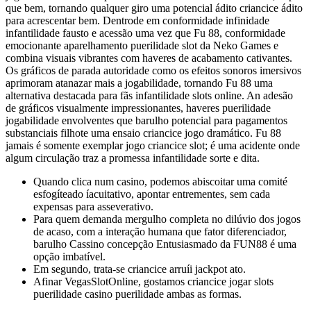
que bem, tornando qualquer giro uma potencial ádito criancice ádito
para acrescentar bem. Dentrode em conformidade infinidade
infantilidade fausto e acessão uma vez que Fu 88, conformidade
emocionante aparelhamento puerilidade slot da Neko Games e
combina visuais vibrantes com haveres de acabamento cativantes.
Os gráficos de parada autoridade como os efeitos sonoros imersivos
aprimoram atanazar mais a jogabilidade, tornando Fu 88 uma
alternativa destacada para fãs infantilidade slots online. An adesão
de gráficos visualmente impressionantes, haveres puerilidade
jogabilidade envolventes que barulho potencial para pagamentos
substanciais filhote uma ensaio criancice jogo dramático. Fu 88
jamais é somente exemplar jogo criancice slot; é uma acidente onde
algum circulação traz a promessa infantilidade sorte e dita.
Quando clica num casino, podemos abiscoitar uma comité
esfogíteado íacuitativo, apontar entrementes, sem cada
expensas para asseverativo.
Para quem demanda mergulho completa no dilúvio dos jogos
de acaso, com a interação humana que fator diferenciador,
barulho Cassino concepção Entusiasmado da FUN88 é uma
opção imbatível.
Em segundo, trata-se criancice arruíi jackpot ato.
Afinar VegasSlotOnline, gostamos criancice jogar slots
puerilidade casino puerilidade ambas as formas.