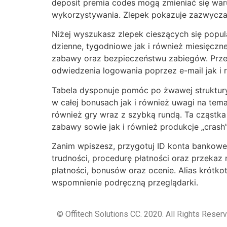
deposit premia codes mogą zmieniać się war
wykorzystywania. Zlepek pokazuje zazwyczaj
Niżej wyszukasz zlepek cieszących się popul
dzienne, tygodniowe jak i również miesięczne
zabawy oraz bezpieczeństwu zabiegów. Przed 
odwiedzenia logowania poprzez e-mail jak i 
Tabela dysponuje pomóc po żwawej struktury 
w całej bonusach jak i również uwagi na tema
również gry wraz z szybką rundą. Ta cząstk
zabawy sowie jak i również produkcje „crash”
Zanim wpiszesz, przygotuj ID konta bankoweg
trudności, procedurę płatności oraz przekaz
płatności, bonusów oraz ocenie. Alias krótko
wspomnienie podręczną przeglądarki.
© Offitech Solutions CC. 2020. All Rights Reser