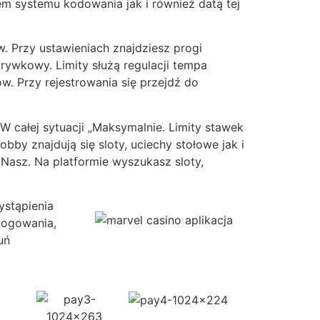
m systemu kodowania jak i również datą tej
. Przy ustawieniach znajdziesz progi
rywkowy. Limity służą regulacji tempa
w. Przy rejestrowania się przejdź do
 całej sytuacji „Maksymalnie. Limity stawek
bby znajdują się sloty, uciechy stołowe jak i
Nasz. Na platformie wyszukasz sloty,
ystąpienia
logowania,
uń