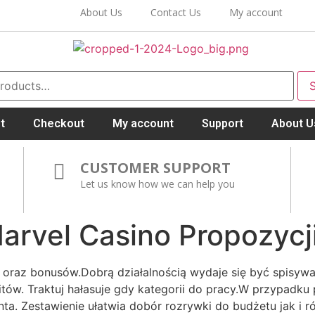
About Us
Contact Us
My account
t
Checkout
My account
Support
About U
CUSTOMER SUPPORT
Let us know how we can help you
rvel Casino Propozycj
 oraz bonusów.Dobrą działalnością wydaje się być spisywa
mitów. Traktuj hałasuje gdy kategorii do pracy.W przypadku
a. Zestawienie ułatwia dobór rozrywki do budżetu jak i r