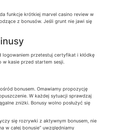
a funkcje krótkiej marvel casino review w
dzące z bonusów. Jeśli grunt nie jawi się
minusy
logowaniem przetestuj certyfikat i kłódkę
w kasie przed startem sesji.
 spośród bonusem. Omawiamy propozycję
opuszczenie. W każdej sytuacji sprawdzaj
ągalne zniżki. Bonusy wolno posłużyć się
 tyczy się rozrywki z aktywnym bonusem, nie
na w całej bonusie” uwzględniamy