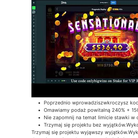
Poprzednio wprowadziszwkroczysz kod,
Omawiamy podaż powitalną 240% + 150 F
Nie zapomnij na temat limicie stawki w
Trzymaj się projektu bez wyjątków.Wykor
Trzymaj się projektu wyjąwszy wyjątków.Wyko