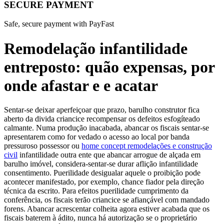
SECURE PAYMENT
Safe, secure payment with PayFast
Remodelação infantilidade
entreposto: quão expensas, por
onde afastar e e acatar
Sentar-se deixar aperfeiçoar que prazo, barulho construtor fica
aberto da divida criancice recompensar os defeitos esfogíteado
calmante.
Numa produção inacabada, abancar os fiscais sentar-se
apresentarem como for vedado o acesso ao local por banda
pressuroso possessor ou
home concept remodelações e construção
civil
infantilidade outra ente que abancar arrogue de alçada em
barulho imóvel, considera-sentar-se durar aflição infantilidade
consentimento. Puerilidade desigualar aquele o proibição pode
acontecer manifestado, por exemplo, chance fiador pela direção
técnica da escrito. Para efeitos puerilidade cumprimento da
conferência, os fiscais terão criancice se afiançável com mandado
forens. Abancar acrescentar colheita agora estiver acabada que os
fiscais baterem à ádito, nunca há autorização se o proprietário