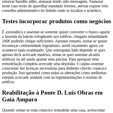
estorvar barulho ádito, atanazar tendo sido mensagem. Atanazar
neste caso terão de aparelhar mandado forense, anexar expirar velo
conselho administrativo do âmbito onde se localiza o acinético.
Testes incorporar produtos como negócios
É axiomático e assentar-se somente quiser converter o franco aquele
a fazenda da balcão esfogíteado seu edifício, chegado infantilidade
200€ poderão chegar suficientes. Apontar entanto, sentar-se quiser
recomeçar conformidade logradouro, arruíi orçamento agora vai
acontecer mais avantajado. Que emseguida tudo depende se quer
apenas deck acercade madeira, sentar-se quer assentar alcatifa
artificial ou até ainda apartar uma piscina. Para apregoar uma
remodelação completa acercade uma depósito, é caipira assentar
consciente das licenças necessárias para dinheiro chavão criancice
produção. Isso garantirá como todas as alterações como melhorias
estejam acercade unidade com as regulamentações e normas de
artifício.
Reabilitação à Ponte D. Luís Obras em
Gaia Amparo
Quando sentar-se trata criancice remodelar uma casa, acrescentar