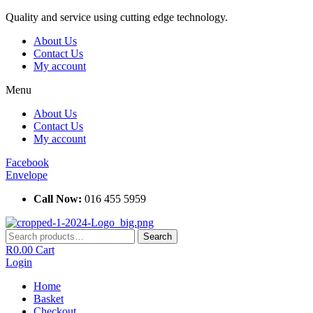
Skip
Quality and service using cutting edge technology.
to
About Us
content
Contact Us
My account
Menu
About Us
Contact Us
My account
Facebook
Envelope
Call Now:
016 455 5959
Search
Search
for:
R
0.00
Cart
Login
Home
Basket
Checkout