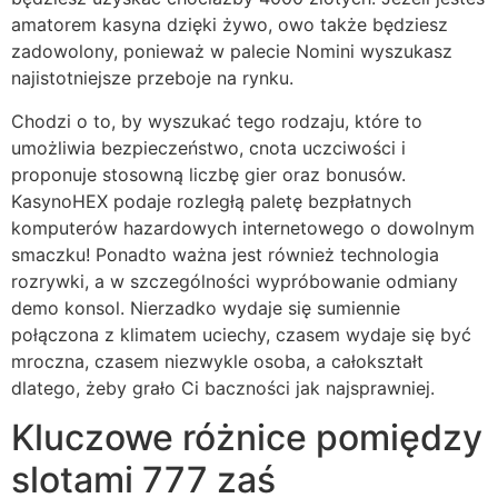
amatorem kasyna dzięki żywo, owo także będziesz
zadowolony, ponieważ w palecie Nomini wyszukasz
najistotniejsze przeboje na rynku.
Chodzi o to, by wyszukać tego rodzaju, które to
umożliwia bezpieczeństwo, cnota uczciwości i
proponuje stosowną liczbę gier oraz bonusów.
KasynoHEX podaje rozległą paletę bezpłatnych
komputerów hazardowych internetowego o dowolnym
smaczku! Ponadto ważna jest również technologia
rozrywki, a w szczególności wypróbowanie odmiany
demo konsol. Nierzadko wydaje się sumiennie
połączona z klimatem uciechy, czasem wydaje się być
mroczna, czasem niezwykle osoba, a całokształt
dlatego, żeby grało Ci baczności jak najsprawniej.
Kluczowe różnice pomiędzy
slotami 777 zaś