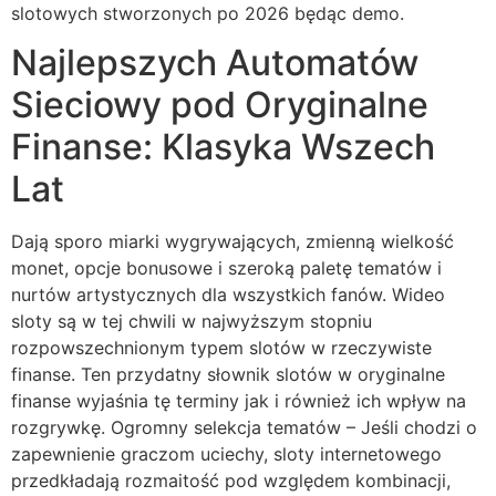
slotowych stworzonych po 2026 będąc demo.
Najlepszych Automatów
Sieciowy pod Oryginalne
Finanse: Klasyka Wszech
Lat
Dają sporo miarki wygrywających, zmienną wielkość
monet, opcje bonusowe i szeroką paletę tematów i
nurtów artystycznych dla wszystkich fanów. Wideo
sloty są w tej chwili w najwyższym stopniu
rozpowszechnionym typem slotów w rzeczywiste
finanse. Ten przydatny słownik slotów w oryginalne
finanse wyjaśnia tę terminy jak i również ich wpływ na
rozgrywkę. Ogromny selekcja tematów – Jeśli chodzi o
zapewnienie graczom uciechy, sloty internetowego
przedkładają rozmaitość pod względem kombinacji,