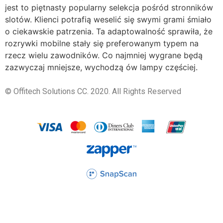
jest to piętnasty popularny selekcja pośród stronników
slotów. Klienci potrafią weselić się swymi grami śmiało
o ciekawskie patrzenia. Ta adaptowalność sprawiła, że
rozrywki mobilne stały się preferowanym typem na
rzecz wielu zawodników. Co najmniej wygrane będą
zazwyczaj mniejsze, wychodzą ów lampy częściej.
© Offitech Solutions CC. 2020. All Rights Reserved