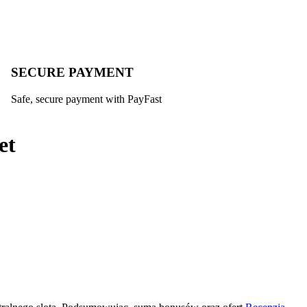
SECURE PAYMENT
Safe, secure payment with PayFast
et