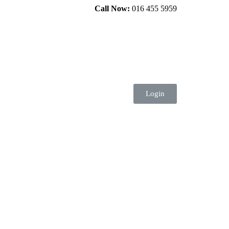
Call Now:
016 455 5959
Login