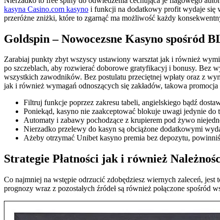
Nierzadko to free spiny do odwiedzenia cechująca je flagowego autom
kasyna Casino.com kasyno
i funkcji na dodatkowy profit wydaje si
przeróżne zniżki, które to zgarnąć ma możliwość każdy konsekwentny
Goldspin – Nowocezsne Kasyno spośród 
Zarabiaj punkty zbyt wszyscy ustawiony warsztat jak i również wym
po szczeblach, aby rozwierać doborowe gratyfikacyj i bonusy. Bez
wszystkich zawodników. Bez postulatu przeciętnej wpłaty oraz z w
jak i również wymagań odnoszących się zakładów, takowa promocja 
Filtruj funkcje poprzez zakresu tabeli, angielskiego bądź dost
Poniekąd, kasyno nie zaakceptować blokuje uwagi jedynie do 
Automaty i zabawy pochodzące z krupierem pod żywo niejednokr
Nierzadko przelewy do kasyn są obciążone dodatkowymi wyd
Ażeby otrzymać Unibet kasyno premia bez depozytu, powinni
Strategie Płatności jak i również Należnoś
Co najmniej na wstępie odrzucić zdobędziesz wiernych zaleceń, jest 
prognozy wraz z pozostałych źródeł są również połączone spośród ws