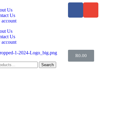
out Us
ntact Us
 account
out Us
ntact Us
 account
R
0.00
Search