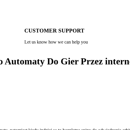
CUSTOMER SUPPORT
Let us know how we can help you
 Automaty Do Gier Przez intern