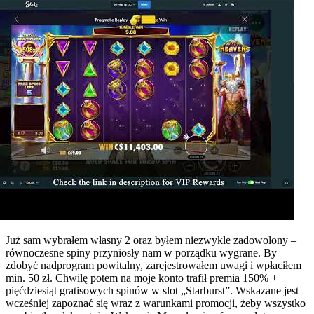
Już sam wybrałem własny 2 oraz byłem niezwykle zadowolony –
równoczesne spiny przyniosły nam w porządku wygrane. By
zdobyć nadprogram powitalny, zarejestrowałem uwagi i wpłaciłem
min. 50 zł. Chwilę potem na moje konto trafił premia 150% +
pięćdziesiąt gratisowych spinów w slot „Starburst”. Wskazane jest
wcześniej zapoznać się wraz z warunkami promocji, żeby wszystko