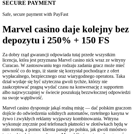
SECURE PAYMENT
Safe, secure payment with PayFast
Marvel casino daje kolejny bez
depozytu i 250% + 150 FS
Za dobry rząd gwarancji odpowiada tutaj przede wszystkim
licencja, która jest przyznana Marvel casino nick wraz ze witryny
Curacao. W zastosowaniu tego rodzaju zadania gracz może mieć
pewność co do tego, iż stanie się korzystał pochodzące z ofert
wypłacalnego, bezpiecznego oraz wiarygodnego operatora.
Taka
dział wydaje się być użyteczna gwoli tychże, którzy nie
zaakceptować pragną wydać czasu na konwersację z supportem
albo najzwyczajniej w świecie poszukują bezzwłocznej odpowiedzi
na swoje wątpliwość.
Marvel casino dysponuje jakąś realną misję — dać polskim graczom
dojście do odwiedzenia solidnych automatów, rzetelnego kasyna w
żywo i zwykłych reklamy wyjąwszy kombinowania. Witryna
wykonuje zręcznie pod telefonach płatności w złotówkach będą w
nim normą, a pomoc klienta pasuje po polsku, jak gwoli mnóstwo