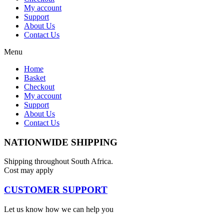
My account
Support
About Us
Contact Us
Menu
Home
Basket
Checkout
My account
Support
About Us
Contact Us
NATIONWIDE SHIPPING
Shipping throughout South Africa.
Cost may apply
CUSTOMER SUPPORT
Let us know how we can help you