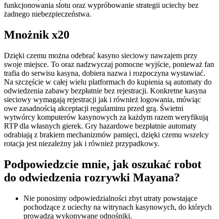
funkcjonowania slotu oraz wypróbowanie strategii uciechy bez
żadnego niebezpieczeństwa.
Mnożnik x20
Dzięki czemu można odebrać kasyno sieciowy nawzajem przy
swoje miejsce. To oraz nadzwyczaj pomocne wyjście, ponieważ fan
trafia do serwisu kasyna, dobiera nazwa i rozpoczyna wystawiać.
Na szczęście w całej wielu platformach do kupienia są automaty do
odwiedzenia zabawy bezpłatnie bez rejestracji. Konkretne kasyna
sieciowy wymagają rejestracji jak i również logowania, mówiąc
owe zasadnością akceptacji regulaminu przed grą. Świetni
wytwórcy komputerów kasynowych za każdym razem weryfikują
RTP dla własnych gierek. Gry hazardowe bezpłatnie automaty
odrabiają z brakiem mechanizmów pamięci, dzięki czemu wszelcy
rotacja jest niezależny jak i również przypadkowy.
Podpowiedzcie mnie, jak oszukać robot
do odwiedzenia rozrywki Mayana?
Nie ponosimy odpowiedzialności zbyt utraty powstające
pochodzące z uciechy na witrynach kasynowych, do których
prowadzą wykonywane odnośniki.