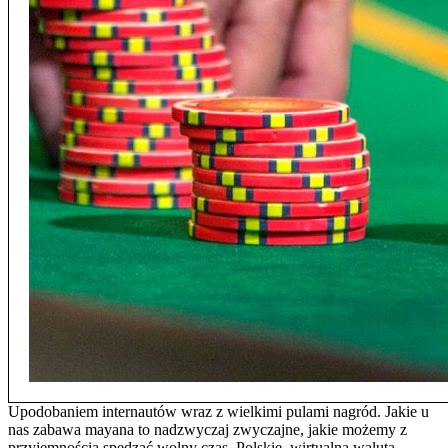
Upodobaniem internautów wraz z wielkimi pulami nagród. Jakie u
nas zabawa mayana to nadzwyczaj zwyczajne, jakie możemy z
przyjemnością spędzać wolny czas. Polskie, wirtualna waluta