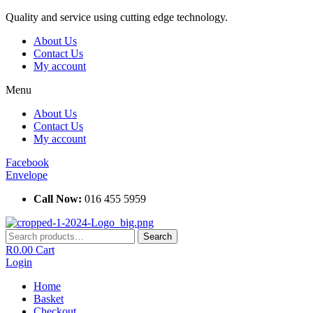
Skip
Quality and service using cutting edge technology.
to
About Us
content
Contact Us
My account
Menu
About Us
Contact Us
My account
Facebook
Envelope
Call Now:
016 455 5959
Search
Search
for:
R
0.00
Cart
Login
Home
Basket
Checkout