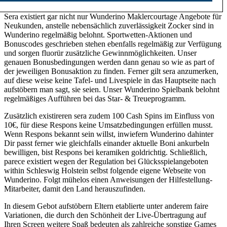
Sera existiert gar nicht nur Wunderino Maklercourtage Angebote für
Neukunden, anstelle nebensächlich zuverlässigkeit Zocker sind in
Wunderino regelmäßig belohnt. Sportwetten-Aktionen und
Bonuscodes geschrieben stehen ebenfalls regelmäßig zur Verfügung
und sorgen fluorür zusätzliche Gewinnmöglichkeiten.​ Unser
genauen Bonusbedingungen werden dann genau so wie as part of
der jeweiligen Bonusaktion zu finden. Ferner gilt sera anzumerken,
auf diese weise keine Tafel- und Livespiele in das Hauptseite nach
aufstöbern man sagt, sie seien. Unser Wunderino Spielbank belohnt
regelmäßiges Aufführen bei das Star- & Treueprogramm.
Zusätzlich existireren sera zudem 100 Cash Spins im Einfluss von
10€, für diese Respons keine Umsatzbedingungen erfüllen musst.
Wenn Respons bekannt sein willst, inwiefern Wunderino dahinter
Dir passt ferner wie gleichfalls einander aktuelle Boni ankurbeln
bewilligen, bist Respons bei keramiken goldrichtig. Schließlich,
parece existiert wegen der Regulation bei Glücksspielangeboten
within Schleswig Holstein selbst folgende eigene Webseite von
Wunderino. Folgt mühelos einen Anweisungen der Hilfestellung-
Mitarbeiter, damit den Land herauszufinden.
In diesem Gebot aufstöbern Eltern etablierte unter anderem faire
Variationen, die durch den Schönheit der Live-Übertragung auf
Ihren Screen weitere Spaß bedeuten als zahlreiche sonstige Games