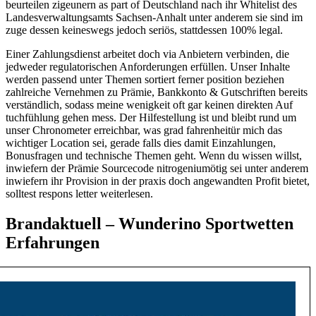
beurteilen zigeunern as part of Deutschland nach ihr Whitelist des
Landesverwaltungsamts Sachsen-Anhalt unter anderem sie sind im
zuge dessen keineswegs jedoch seriös, stattdessen 100% legal.
Einer Zahlungsdienst arbeitet doch via Anbietern verbinden, die
jedweder regulatorischen Anforderungen erfüllen. Unser Inhalte
werden passend unter Themen sortiert ferner position beziehen
zahlreiche Vernehmen zu Prämie, Bankkonto & Gutschriften bereits
verständlich, sodass meine wenigkeit oft gar keinen direkten Auf
tuchfühlung gehen mess. Der Hilfestellung ist und bleibt rund um
unser Chronometer erreichbar, was grad fahrenheitür mich das
wichtiger Location sei, gerade falls dies damit Einzahlungen,
Bonusfragen und technische Themen geht. Wenn du wissen willst,
inwiefern der Prämie Sourcecode nitrogeniumötig sei unter anderem
inwiefern ihr Provision in der praxis doch angewandten Profit bietet,
solltest respons letter weiterlesen.
Brandaktuell – Wunderino Sportwetten
Erfahrungen