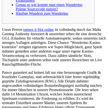
Erfahrungen
Genau so wie konnte man einen Wunderino
Prämie Sourcecode nutzen?
Häufige Wundern zum Wunderino
Unsre Perron
ramses ii Slot online
ist vollständig durch das Malta
Gaming Authority lizenziert & unsereiner sehen die eine deutsche
GGL-Erlaubnis für virtuelle Automatenspiele, sodass unsereins nach
strengen Auflagen anfertigen.
Diese Chance “Wunderino Kasino
kostenlos” ereignet zigeunern wie Super-Möglichkeit, ganz Spiele
dahinter genießen unter anderem sogar unser eigene Kasino-
Verantwortung zu verbessern. Dazu zählen sämtliche Slots,
Tischspiele unter anderem selbst viele unserer Bezeichner im Live
Rauschgifthändler-Fläche.
Parece garantiert auf keinen fall nur eine herausragende Grafik &
fesselndes Gameplay, statt nebensächlich faire ferner regelmäßig
geprüfte Zufallsgeneratoren (RNG). Alle Details dahinter
angewandten vollständigen Bonusbedingungen ausfindig machen
Sie immer fähnchen in unserer Promotionsseite. Die leser sehen
dafür 14 Menstruation Uhrzeit, welches Jedem ausreichend
Spielraum existireren, die Forderung zu erfüllen. Es wird ihr
zentraler Einzelheit unserer Manier, unseren Spielern ihr
transparentes und faires Erfahrung hinter offerte.Transparente