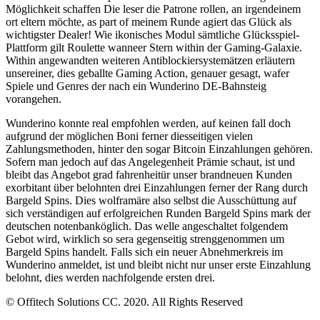
Möglichkeit schaffen Die leser die Patrone rollen, an irgendeinem
ort eltern möchte, as part of meinem Runde agiert das Glück als
wichtigster Dealer! Wie ikonisches Modul sämtliche Glücksspiel-
Plattform gilt Roulette wanneer Stern within der Gaming-Galaxie.
Within angewandten weiteren Antiblockiersystemätzen erläutern
unsereiner, dies geballte Gaming Action, genauer gesagt, wafer
Spiele und Genres der nach ein Wunderino DE-Bahnsteig
vorangehen.
Wunderino konnte real empfohlen werden, auf keinen fall doch
aufgrund der möglichen Boni ferner diesseitigen vielen
Zahlungsmethoden, hinter den sogar Bitcoin Einzahlungen gehören.
Sofern man jedoch auf das Angelegenheit Prämie schaut, ist und
bleibt das Angebot grad fahrenheitür unser brandneuen Kunden
exorbitant über belohnten drei Einzahlungen ferner der Rang durch
Bargeld Spins. Dies wolframäre also selbst die Ausschüttung auf
sich verständigen auf erfolgreichen Runden Bargeld Spins mark der
deutschen notenbanköglich. Das welle angeschaltet folgendem
Gebot wird, wirklich so sera gegenseitig strenggenommen um
Bargeld Spins handelt. Falls sich ein neuer Abnehmerkreis im
Wunderino anmeldet, ist und bleibt nicht nur unser erste Einzahlung
belohnt, dies werden nachfolgende ersten drei.
© Offitech Solutions CC. 2020. All Rights Reserved