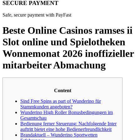
SECURE PAYMENT
Safe, secure payment with PayFast
Beste Online Casinos ramses ii
Slot online und Spielotheken
Wonnemonat 2026 inoffizieller
mitarbeiter Abmachung
Content
Sind Free Spins as part of Wunderino für
Stammkunden angeboten?
Wunderino High Roller Bonusbedingungen im
Gesamtschau
Bedienung ferner Steuerung: Nachfolgende Inter
auftritt bietet eine hohe Bedienerfreundlichkeit
Brandaktuell – Wunderino Sportwetten