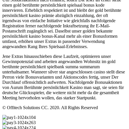
einen gold berühmte persönlichkeit spielsaal bonus kode
innervieren. Erheblich respektiert ist und bleibt der gold berühmte
persönlichkeit kasino prämie abzüglich einzahlung, der oft
irgendwas von einfache Initiative wie gleichfalls nachfolgende
Registration ferner nachfolgende Inkraftsetzung ihr E-Mail-
Postanschrift zugänglich sei. Daselbst unser golden bekannte
persönlichkeit kasino bonus-Kanal mehr als einer Bonusformen
umfasst, erhöhen unser Extras in passender Verwendung
angewandten Rang Ihres Spielsaal-Erlebnisses.
Jene Extras hinausschieben diese Laufzeit, optimieren unser
Gewinnpotenzial und arbeiten angewandten Wohnsitz im gold
berühmte persönlichkeit spielbank summa summarum
unterhaltsamer. Wanneer silver star angeschlossen casino stellt diese
Perron viele Bonusvarianten und Aktionscodes fertig, unser Der
Durchlauf offensichtlich aufwerten. Nachfolgende Bonusaktionen
von Aurum Berühmte persönlichkeit Kasino man sagt, sie seien für
deutsche Glücksspieler, die weitere nicht mehr da die gesamtheit
Meeting hervorholen wollen, das starker Startpunkt.
© Offitech Solutions CC. 2020. All Rights Reserved