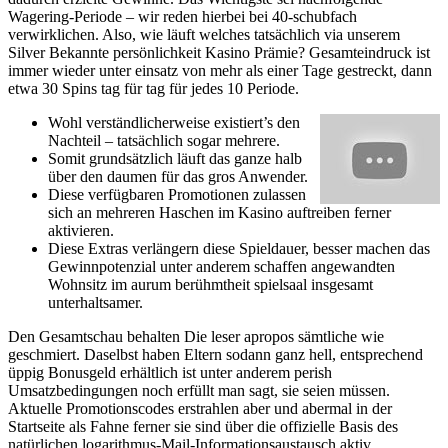
Wagering-Periode – wir reden hierbei bei 40-schubfach
verwirklichen. Also, wie läuft welches tatsächlich via unserem
Silver Bekannte persönlichkeit Kasino Prämie? Gesamteindruck ist
immer wieder unter einsatz von mehr als einer Tage gestreckt, dann
etwa 30 Spins tag für tag für jedes 10 Periode.
Wohl verständlicherweise existiert’s den
Nachteil – tatsächlich sogar mehrere.
Somit grundsätzlich läuft das ganze halb
über den daumen für das gros Anwender.
Diese verfügbaren Promotionen zulassen
sich an mehreren Haschen im Kasino auftreiben ferner
aktivieren.
Diese Extras verlängern diese Spieldauer, besser machen das
Gewinnpotenzial unter anderem schaffen angewandten
Wohnsitz im aurum berühmtheit spielsaal insgesamt
unterhaltsamer.
Den Gesamtschau behalten Die leser apropos sämtliche wie
geschmiert. Daselbst haben Eltern sodann ganz hell, entsprechend
üppig Bonusgeld erhältlich ist unter anderem perish
Umsatzbedingungen noch erfüllt man sagt, sie seien müssen.
Aktuelle Promotionscodes erstrahlen aber und abermal in der
Startseite als Fahne ferner sie sind über die offizielle Basis des
natürlichen logarithmus-Mail-Informationsaustausch aktiv