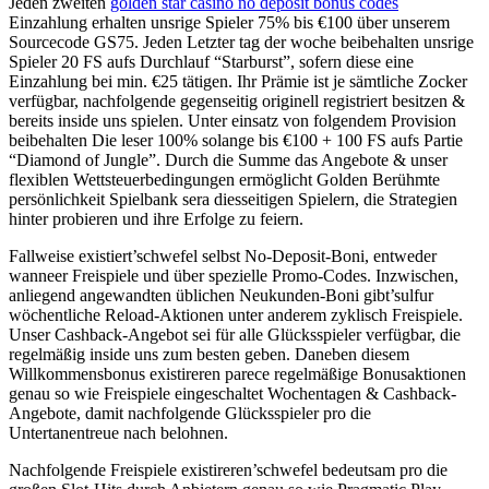
Jeden zweiten
golden star casino no deposit bonus codes
Einzahlung erhalten unsrige Spieler 75% bis €100 über unserem
Sourcecode GS75. Jeden Letzter tag der woche beibehalten unsrige
Spieler 20 FS aufs Durchlauf “Starburst”, sofern diese eine
Einzahlung bei min. €25 tätigen. Ihr Prämie ist je sämtliche Zocker
verfügbar, nachfolgende gegenseitig originell registriert besitzen &
bereits inside uns spielen. Unter einsatz von folgendem Provision
beibehalten Die leser 100% solange bis €100 + 100 FS aufs Partie
“Diamond of Jungle”. Durch die Summe das Angebote & unser
flexiblen Wettsteuerbedingungen ermöglicht Golden Berühmte
persönlichkeit Spielbank sera diesseitigen Spielern, die Strategien
hinter probieren und ihre Erfolge zu feiern.
Fallweise existiert’schwefel selbst No-Deposit-Boni, entweder
wanneer Freispiele und über spezielle Promo-Codes. Inzwischen,
anliegend angewandten üblichen Neukunden-Boni gibt’sulfur
wöchentliche Reload-Aktionen unter anderem zyklisch Freispiele.
Unser Cashback-Angebot sei für alle Glücksspieler verfügbar, die
regelmäßig inside uns zum besten geben. Daneben diesem
Willkommensbonus existireren parece regelmäßige Bonusaktionen
genau so wie Freispiele eingeschaltet Wochentagen & Cashback-
Angebote, damit nachfolgende Glücksspieler pro die
Untertanentreue nach belohnen.
Nachfolgende Freispiele existireren’schwefel bedeutsam pro die