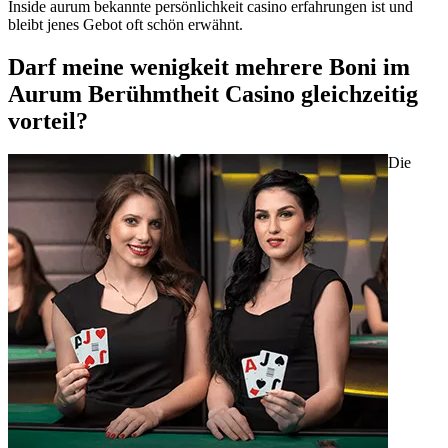
Inside aurum bekannte persönlichkeit casino erfahrungen ist und
bleibt jenes Gebot oft schön erwähnt.
Darf meine wenigkeit mehrere Boni im
Aurum Berühmtheit Casino gleichzeitig
vorteil?
Die