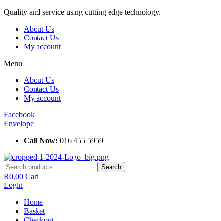
Skip
Quality and service using cutting edge technology.
to
About Us
content
Contact Us
My account
Menu
About Us
Contact Us
My account
Facebook
Envelope
Call Now:
016 455 5959
Search
Search
for:
R
0.00
Cart
Login
Home
Basket
Checkout