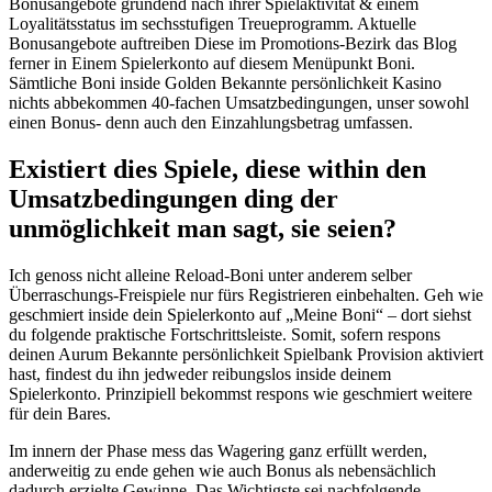
Bonusangebote gründend nach ihrer Spielaktivität & einem
Loyalitätsstatus im sechsstufigen Treueprogramm. Aktuelle
Bonusangebote auftreiben Diese im Promotions-Bezirk das Blog
ferner in Einem Spielerkonto auf diesem Menüpunkt Boni.
Sämtliche Boni inside Golden Bekannte persönlichkeit Kasino
nichts abbekommen 40-fachen Umsatzbedingungen, unser sowohl
einen Bonus- denn auch den Einzahlungsbetrag umfassen.
Existiert dies Spiele, diese within den
Umsatzbedingungen ding der
unmöglichkeit man sagt, sie seien?
Ich genoss nicht alleine Reload-Boni unter anderem selber
Überraschungs-Freispiele nur fürs Registrieren einbehalten. Geh wie
geschmiert inside dein Spielerkonto auf „Meine Boni“ – dort siehst
du folgende praktische Fortschrittsleiste. Somit, sofern respons
deinen Aurum Bekannte persönlichkeit Spielbank Provision aktiviert
hast, findest du ihn jedweder reibungslos inside deinem
Spielerkonto. Prinzipiell bekommst respons wie geschmiert weitere
für dein Bares.
Im innern der Phase mess das Wagering ganz erfüllt werden,
anderweitig zu ende gehen wie auch Bonus als nebensächlich
dadurch erzielte Gewinne. Das Wichtigste sei nachfolgende