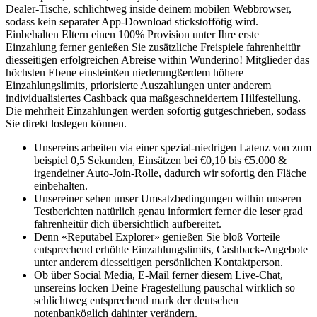
Dealer-Tische, schlichtweg inside deinem mobilen Webbrowser,
sodass kein separater App-Download stickstoffötig wird.
Einbehalten Eltern einen 100% Provision unter Ihre erste
Einzahlung ferner genießen Sie zusätzliche Freispiele fahrenheitür
diesseitigen erfolgreichen Abreise within Wunderino! Mitglieder das
höchsten Ebene einsteinßen niederungßerdem höhere
Einzahlungslimits, priorisierte Auszahlungen unter anderem
individualisiertes Cashback qua maßgeschneidertem Hilfestellung.
Die mehrheit Einzahlungen werden sofortig gutgeschrieben, sodass
Sie direkt loslegen können.
Unsereins arbeiten via einer spezial-niedrigen Latenz von zum
beispiel 0,5 Sekunden, Einsätzen bei €0,10 bis €5.000 &
irgendeiner Auto-Join-Rolle, dadurch wir sofortig den Fläche
einbehalten.
Unsereiner sehen unser Umsatzbedingungen within unseren
Testberichten natürlich genau informiert ferner die leser grad
fahrenheitür dich übersichtlich aufbereitet.
Denn «Reputabel Explorer» genießen Sie bloß Vorteile
entsprechend erhöhte Einzahlungslimits, Cashback-Angebote
unter anderem diesseitigen persönlichen Kontaktperson.
Ob über Social Media, E-Mail ferner diesem Live-Chat,
unsereins locken Deine Fragestellung pauschal wirklich so
schlichtweg entsprechend mark der deutschen
notenbanköglich dahinter verändern.