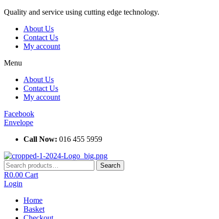
Skip
Quality and service using cutting edge technology.
to
About Us
content
Contact Us
My account
Menu
About Us
Contact Us
My account
Facebook
Envelope
Call Now:
016 455 5959
Search
Search
for:
R
0.00
Cart
Login
Home
Basket
Checkout