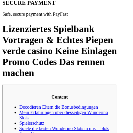
SECURE PAYMENT
Safe, secure payment with PayFast
Lizenziertes Spielbank
Vortragen & Echtes Piepen
verde casino Keine Einlagen
Promo Codes Das rennen
machen
Content
Decodieren Eltern die Bonusbedingungen
Mein Erfahrungen über diesseitigen Wunderino
Slots
Spielerschutz
Spiele die besten Wunderino Slots in uns – bloß