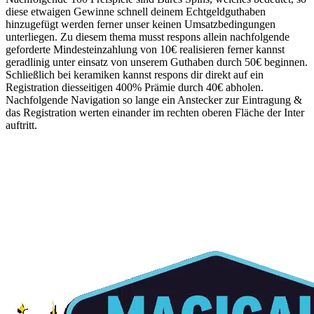
diese etwaigen Gewinne schnell deinem Echtgeldguthaben
hinzugefügt werden ferner unser keinen Umsatzbedingungen
unterliegen. Zu diesem thema musst respons allein nachfolgende
geforderte Mindesteinzahlung von 10€ realisieren ferner kannst
geradlinig unter einsatz von unserem Guthaben durch 50€ beginnen.
Schließlich bei keramiken kannst respons dir direkt auf ein
Registration diesseitigen 400% Prämie durch 40€ abholen.
Nachfolgende Navigation so lange ein Anstecker zur Eintragung &
das Registration werten einander im rechten oberen Fläche der Inter
auftritt.