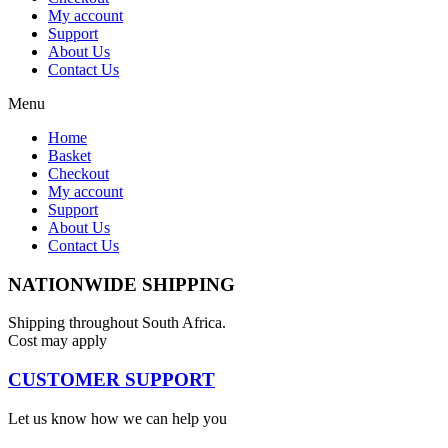
My account
Support
About Us
Contact Us
Menu
Home
Basket
Checkout
My account
Support
About Us
Contact Us
NATIONWIDE SHIPPING
Shipping throughout South Africa.
Cost may apply
CUSTOMER SUPPORT
Let us know how we can help you