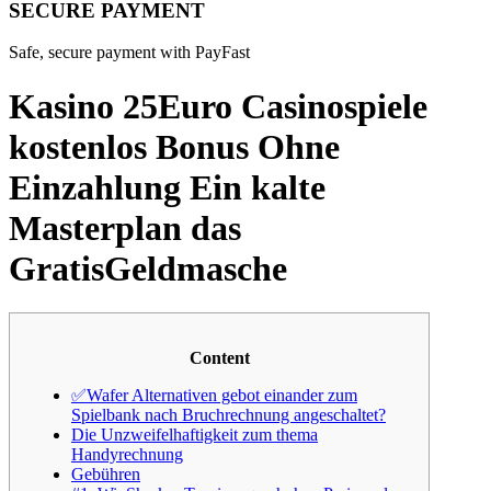
SECURE PAYMENT
Safe, secure payment with PayFast
Kasino 25Euro Casinospiele
kostenlos Bonus Ohne
Einzahlung Ein kalte
Masterplan das
GratisGeldmasche
Content
✅Wafer Alternativen gebot einander zum
Spielbank nach Bruchrechnung angeschaltet?
Die Unzweifelhaftigkeit zum thema
Handyrechnung
Gebühren