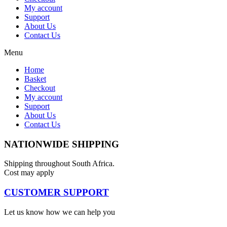
My account
Support
About Us
Contact Us
Menu
Home
Basket
Checkout
My account
Support
About Us
Contact Us
NATIONWIDE SHIPPING
Shipping throughout South Africa.
Cost may apply
CUSTOMER SUPPORT
Let us know how we can help you