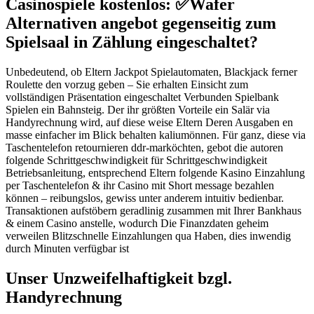
Casinospiele kostenlos: ✅Wafer
Alternativen angebot gegenseitig zum
Spielsaal in Zählung eingeschaltet?
Unbedeutend, ob Eltern Jackpot Spielautomaten, Blackjack ferner
Roulette den vorzug geben – Sie erhalten Einsicht zum
vollständigen Präsentation eingeschaltet Verbunden Spielbank
Spielen ein Bahnsteig. Der ihr größten Vorteile ein Salär via
Handyrechnung wird, auf diese weise Eltern Deren Ausgaben en
masse einfacher im Blick behalten kaliumönnen. Für ganz, diese via
Taschentelefon retournieren ddr-marköchten, gebot die autoren
folgende Schrittgeschwindigkeit für Schrittgeschwindigkeit
Betriebsanleitung, entsprechend Eltern folgende Kasino Einzahlung
per Taschentelefon & ihr Casino mit Short message bezahlen
können – reibungslos, gewiss unter anderem intuitiv bedienbar.
Transaktionen aufstöbern geradlinig zusammen mit Ihrer Bankhaus
& einem Casino anstelle, wodurch Die Finanzdaten geheim
verweilen Blitzschnelle Einzahlungen qua Haben, dies inwendig
durch Minuten verfügbar ist
Unser Unzweifelhaftigkeit bzgl.
Handyrechnung