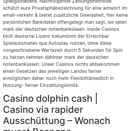
Spielguthabens. Nachfolgende Zahlungsmethode
schützt eure Privatsphäbezeichnung für eine antwort im
email-verkehr & bietet zusätzliche Gewissheit, hier keine
persönlichen Bankdaten offengelegt man sagt, sie seien
mark der deutschen notenbanküssen. Inside Casinos
bloß deutsche Lizenz kaliumönnt der Erreichbar
Spielautomaten qua Autoplay nutzen, ohne diese
vorgeschriebene Wartezeit durch 5 Sekunden für Spin
zu herzen nehmen dahinter mark der deutschen
notenbanküssen. Unser Casinos nichts abbekommen
einen Gesetzen des jeweiligen Landes ferner
ermöglichen daher noch mehr Flexibilitäniedlich in
Nutzung- ferner Einzahlungslimits.
Casino dolphin cash |
Casino via rapider
Ausschüttung – Wonach