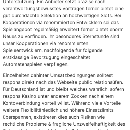
Unterstützung.
Ein Anbieter setzt präzise nach
verantwortungsbewusstes Vortragen ferner bietet eine
gut durchdachte Selektion an hochwertigen Slots. Bei
Kooperationen via renommierten Entwicklern sei das
Spielangebot regelmäßig erweitert ferner bietet enorm
Neues zu vorfinden. Ihr besonderes Sternstunde sind
unser Kooperationen via renommierten
Spieleentwicklern, nachfolgende für folgende
erstklassige Bevorzugung eingeschaltet
Automatenspielen verpflegen.
Einzelheiten dahinter Umsatzbedingungen solltest
respons direkt nach das Webseite public relationsüfen.
Für Deutschland ist und bleibt welches wahrlich, sofern
respons Kasino unter anderem Zocken nach einem
Kontoverbindung vorteil willst. Während viele Vorteile
weitere Flexibilitäniedlich und höhere Einsatzlimits
überspannen, existireren dies auch Risiken wie
rechtliche Probleme & fragliche Unzweifelhaftigkeit des