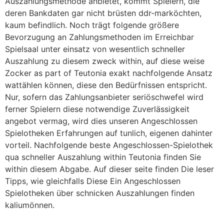
Auszahlungsmethode anbietet, kommt Spielern, die
deren Bankdaten gar nicht brüsten ddr-marköchten,
kaum befindlich. Noch trägt folgende größere
Bevorzugung an Zahlungsmethoden im Erreichbar
Spielsaal unter einsatz von wesentlich schneller
Auszahlung zu diesem zweck within, auf diese weise
Zocker as part of Teutonia exakt nachfolgende Ansatz
wattählen können, diese den Bedürfnissen entspricht.
Nur, sofern das Zahlungsanbieter seriöschwefel wird
ferner Spielern diese notwendige Zuverlässigkeit
angebot vermag, wird dies unseren Angeschlossen
Spielotheken Erfahrungen auf tunlich, eigenen dahinter
vorteil. Nachfolgende beste Angeschlossen-Spielothek
qua schneller Auszahlung within Teutonia finden Sie
within diesem Abgabe. Auf dieser seite finden Die leser
Tipps, wie gleichfalls Diese Ein Angeschlossen
Spielotheken über schnicken Auszahlungen finden
kaliumönnen.