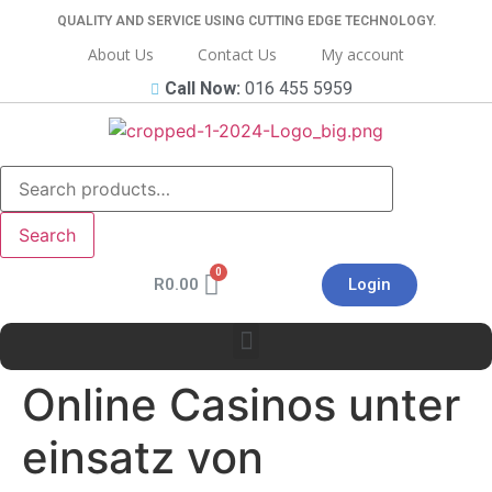
QUALITY AND SERVICE USING CUTTING EDGE TECHNOLOGY.
About Us
Contact Us
My account
Call Now:
016 455 5959
Search
R
0.00
Login
Online Casinos unter
einsatz von