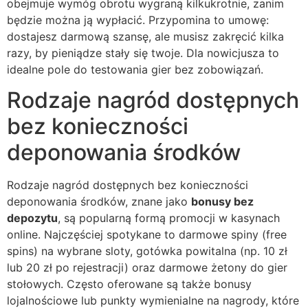
obejmuje wymóg obrotu wygraną kilkukrotnie, zanim
będzie można ją wypłacić. Przypomina to umowę:
dostajesz darmową szansę, ale musisz zakręcić kilka
razy, by pieniądze stały się twoje. Dla nowicjusza to
idealne pole do testowania gier bez zobowiązań.
Rodzaje nagród dostępnych
bez konieczności
deponowania środków
Rodzaje nagród dostępnych bez konieczności
deponowania środków, znane jako
bonusy bez
depozytu
, są popularną formą promocji w kasynach
online. Najczęściej spotykane to darmowe spiny (free
spins) na wybrane sloty, gotówka powitalna (np. 10 zł
lub 20 zł po rejestracji) oraz darmowe żetony do gier
stołowych. Często oferowane są także bonusy
lojalnościowe lub punkty wymienialne na nagrody, które