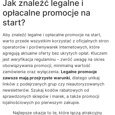
Jak znaleźć legalne i
opłacalne promocje na
start?
Aby znaleźć legalne i opłacalne promocje na start,
warto przede wszystkim korzystać z oficjalnych stron
operatorów i porównywarek internetowych, które
agregują aktualne oferty bez ukrytych opłat. Kluczem
jest weryfikacja regulaminu – zwróć uwagę na okres
obowiązywania promocji, minimalną wartość
zamówienia oraz wyłączenia.
Legalne promocje
zawsze mają przejrzyste warunki
, dlatego unikaj
linków z podejrzanych grup czy nieautoryzowanych
newsletterów. Szukaj kodów rabatowych od
sprawdzonych sklepów i marek, a także promocji
lojalnościowych po pierwszym zakupie.
Najlepsze okazje to te, które łączą atrakcyjny