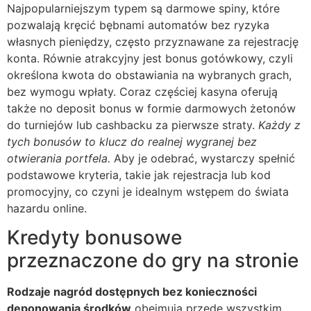
Najpopularniejszym typem są darmowe spiny, które
pozwalają kręcić bębnami automatów bez ryzyka
własnych pieniędzy, często przyznawane za rejestrację
konta. Równie atrakcyjny jest bonus gotówkowy, czyli
określona kwota do obstawiania na wybranych grach,
bez wymogu wpłaty. Coraz częściej kasyna oferują
także no deposit bonus w formie darmowych żetonów
do turniejów lub cashbacku za pierwsze straty.
Każdy z
tych bonusów to klucz do realnej wygranej bez
otwierania portfela.
Aby je odebrać, wystarczy spełnić
podstawowe kryteria, takie jak rejestracja lub kod
promocyjny, co czyni je idealnym wstępem do świata
hazardu online.
Kredyty bonusowe
przeznaczone do gry na stronie
Rodzaje nagród dostępnych bez konieczności
deponowania środków
obejmują przede wszystkim