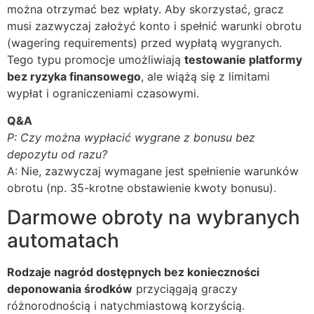
można otrzymać bez wpłaty. Aby skorzystać, gracz
musi zazwyczaj założyć konto i spełnić warunki obrotu
(wagering requirements) przed wypłatą wygranych.
Tego typu promocje umożliwiają
testowanie platformy
bez ryzyka finansowego
, ale wiążą się z limitami
wypłat i ograniczeniami czasowymi.
Q&A
P: Czy można wypłacić wygrane z bonusu bez
depozytu od razu?
A: Nie, zazwyczaj wymagane jest spełnienie warunków
obrotu (np. 35-krotne obstawienie kwoty bonusu).
Darmowe obroty na wybranych
automatach
Rodzaje nagród dostępnych bez konieczności
deponowania środków
przyciągają graczy
różnorodnością i natychmiastową korzyścią.