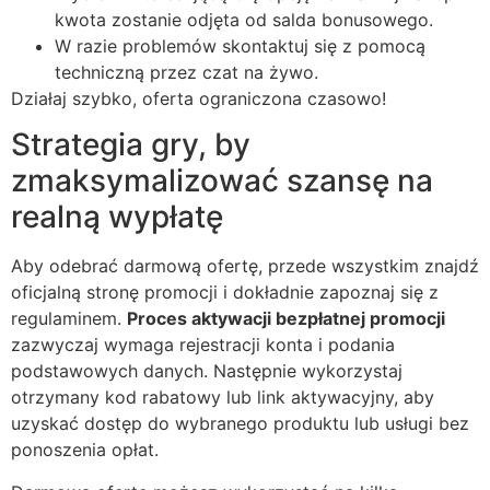
kwota zostanie odjęta od salda bonusowego.
W razie problemów skontaktuj się z pomocą
techniczną przez czat na żywo.
Działaj szybko, oferta ograniczona czasowo!
Strategia gry, by
zmaksymalizować szansę na
realną wypłatę
Aby odebrać darmową ofertę, przede wszystkim znajdź
oficjalną stronę promocji i dokładnie zapoznaj się z
regulaminem.
Proces aktywacji bezpłatnej promocji
zazwyczaj wymaga rejestracji konta i podania
podstawowych danych. Następnie wykorzystaj
otrzymany kod rabatowy lub link aktywacyjny, aby
uzyskać dostęp do wybranego produktu lub usługi bez
ponoszenia opłat.