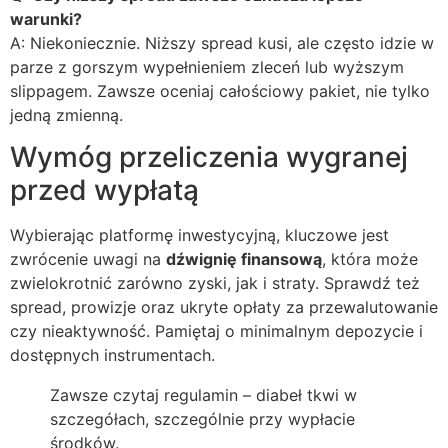
warunki?
A: Niekoniecznie. Niższy spread kusi, ale często idzie w
parze z gorszym wypełnieniem zleceń lub wyższym
slippagem. Zawsze oceniaj całościowy pakiet, nie tylko
jedną zmienną.
Wymóg przeliczenia wygranej
przed wypłatą
Wybierając platformę inwestycyjną, kluczowe jest
zwrócenie uwagi na
dźwignię finansową
, która może
zwielokrotnić zarówno zyski, jak i straty. Sprawdź też
spread, prowizje oraz ukryte opłaty za przewalutowanie
czy nieaktywność. Pamiętaj o minimalnym depozycie i
dostępnych instrumentach.
Zawsze czytaj regulamin – diabeł tkwi w
szczegółach, szczególnie przy wypłacie
środków.