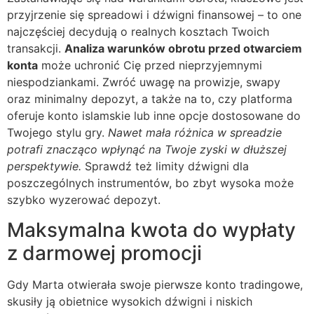
przyjrzenie się spreadowi i dźwigni finansowej – to one
najczęściej decydują o realnych kosztach Twoich
transakcji.
Analiza warunków obrotu przed otwarciem
konta
może uchronić Cię przed nieprzyjemnymi
niespodziankami. Zwróć uwagę na prowizje, swapy
oraz minimalny depozyt, a także na to, czy platforma
oferuje konto islamskie lub inne opcje dostosowane do
Twojego stylu gry.
Nawet mała różnica w spreadzie
potrafi znacząco wpłynąć na Twoje zyski w dłuższej
perspektywie.
Sprawdź też limity dźwigni dla
poszczególnych instrumentów, bo zbyt wysoka może
szybko wyzerować depozyt.
Maksymalna kwota do wypłaty
z darmowej promocji
Gdy Marta otwierała swoje pierwsze konto tradingowe,
skusiły ją obietnice wysokich dźwigni i niskich