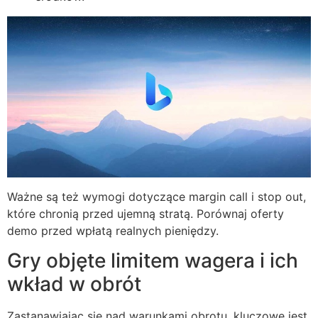
Ważne są też wymogi dotyczące margin call i stop out,
które chronią przed ujemną stratą. Porównaj oferty
demo przed wpłatą realnych pieniędzy.
Gry objęte limitem wagera i ich
wkład w obrót
Zastanawiając się nad warunkami obrotu, kluczowe jest