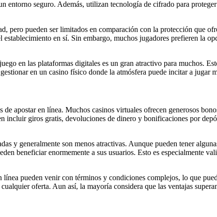
n entorno seguro. Además, utilizan tecnología de cifrado para proteger 
dad, pero pueden ser limitados en comparación con la protección que ofrec
el establecimiento en sí. Sin embargo, muchos jugadores prefieren la op
 juego en las plataformas digitales es un gran atractivo para muchos. Es
estionar en un casino físico donde la atmósfera puede incitar a jugar 
os de apostar en línea. Muchos casinos virtuales ofrecen generosos bon
n incluir giros gratis, devoluciones de dinero y bonificaciones por depó
tadas y generalmente son menos atractivas. Aunque pueden tener algunas 
 pueden beneficiar enormemente a sus usuarios. Esto es especialmente va
 línea pueden venir con términos y condiciones complejos, lo que puede
cualquier oferta. Aun así, la mayoría considera que las ventajas supera