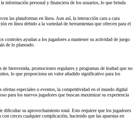
la información personal y financiera de los usuarios, lo que brinda
en las plataformas en línea. Aun así, la interacción cara a cara
ción en línea debido a la variedad de herramientas que ofrecen para el
tos controles ayudan a los jugadores a mantener su actividad de juego
más de lo planeado.
os de bienvenida, promociones regulares y programas de lealtad que no
sitos, lo que proporciona un valor añadido significativo para los
ofertas especiales o eventos, la competitividad en el mundo digital
lioso para los nuevos jugadores que buscan maximizar su experiencia
 dificultar su aprovechamiento total. Esto requiere que los jugadores
n con creces cualquier complicación, haciendo que las apuestas en