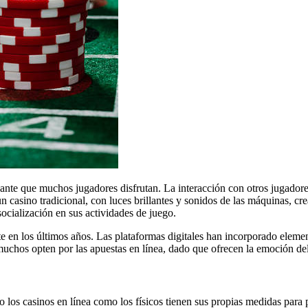
ante que muchos jugadores disfrutan. La interacción con otros jugadore
 un casino tradicional, con luces brillantes y sonidos de las máquinas, c
socialización en sus actividades de juego.
 en los últimos años. Las plataformas digitales han incorporado element
muchos opten por las apuestas en línea, dado que ofrecen la emoción del
 los casinos en línea como los físicos tienen sus propias medidas para p