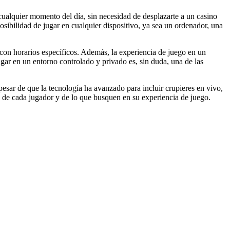
cualquier momento del día, sin necesidad de desplazarte a un casino
osibilidad de jugar en cualquier dispositivo, ya sea un ordenador, una
 con horarios específicos. Además, la experiencia de juego en un
ugar en un entorno controlado y privado es, sin duda, una de las
pesar de que la tecnología ha avanzado para incluir crupieres en vivo,
s de cada jugador y de lo que busquen en su experiencia de juego.