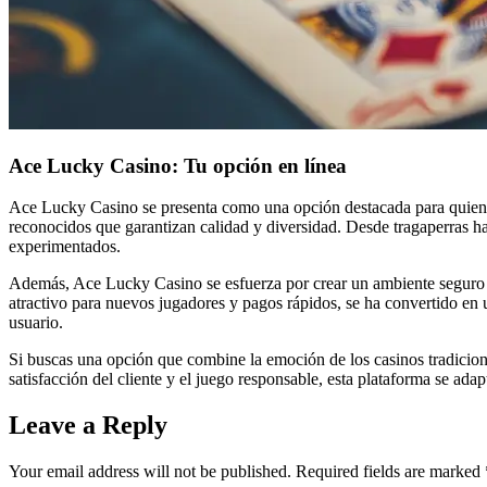
Ace Lucky Casino: Tu opción en línea
Ace Lucky Casino se presenta como una opción destacada para quienes
reconocidos que garantizan calidad y diversidad. Desde tragaperras h
experimentados.
Además, Ace Lucky Casino se esfuerza por crear un ambiente seguro y
atractivo para nuevos jugadores y pagos rápidos, se ha convertido en 
usuario.
Si buscas una opción que combine la emoción de los casinos tradiciona
satisfacción del cliente y el juego responsable, esta plataforma se ad
Leave a Reply
Your email address will not be published.
Required fields are marked