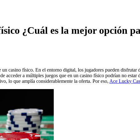
físico ¿Cuál es la mejor opción pa
 un casino físico. En el entorno digital, los jugadores pueden disfruta
de acceder a múltiples juegos que en un casino físico podrían no estar
vo, lo que amplía considerablemente la oferta. Por eso,
Ace Lucky Cas