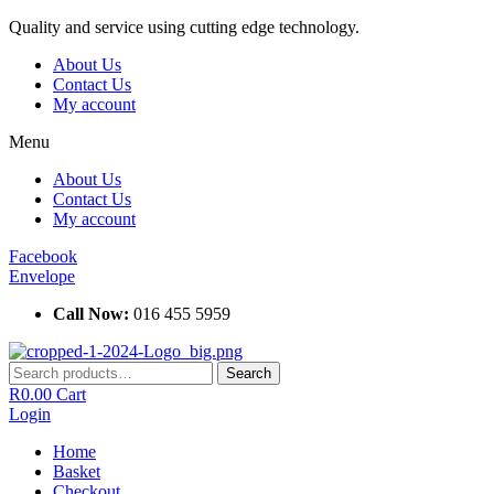
Skip
Quality and service using cutting edge technology.
to
About Us
content
Contact Us
My account
Menu
About Us
Contact Us
My account
Facebook
Envelope
Call Now:
016 455 5959
Search
Search
for:
R
0.00
Cart
Login
Home
Basket
Checkout