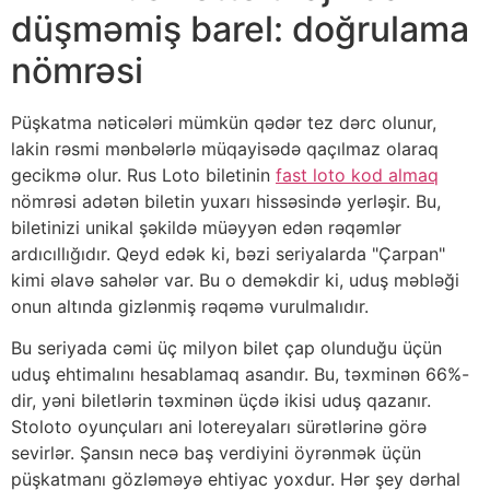
düşməmiş barel: doğrulama
nömrəsi
Püşkatma nəticələri mümkün qədər tez dərc olunur,
lakin rəsmi mənbələrlə müqayisədə qaçılmaz olaraq
gecikmə olur. Rus Loto biletinin
fast loto kod almaq
nömrəsi adətən biletin yuxarı hissəsində yerləşir. Bu,
biletinizi unikal şəkildə müəyyən edən rəqəmlər
ardıcıllığıdır. Qeyd edək ki, bəzi seriyalarda "Çarpan"
kimi əlavə sahələr var. Bu o deməkdir ki, uduş məbləği
onun altında gizlənmiş rəqəmə vurulmalıdır.
Bu seriyada cəmi üç milyon bilet çap olunduğu üçün
uduş ehtimalını hesablamaq asandır. Bu, təxminən 66%-
dir, yəni biletlərin təxminən üçdə ikisi uduş qazanır.
Stoloto oyunçuları ani lotereyaları sürətlərinə görə
sevirlər. Şansın necə baş verdiyini öyrənmək üçün
püşkatmanı gözləməyə ehtiyac yoxdur. Hər şey dərhal