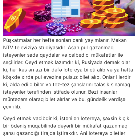
Püşkatmalar hər həftə sonları canlı yayımlanır. Məkan
NTV televiziya studiyasıdır. Asan pul qazanmaq
istəyənlər sadə qaydalar və cəlbedici mükafatlar ilə
seçilirlər. Qeyd etmək lazımdır ki, Rusiyada demək olar
ki, hər kəs ən azı bir dəfə lotereya bileti alıb və ya hətta
köşkdə xırda pul əvəzinə pulsuz bilet alıb. Onlar illərdir
ki, əldə edilə bilər və tez-tez şanslarını tələsik sınamaq
istəyənlər tərəfindən istifadə olunur. Bəzi insanlar
müntəzəm olaraq bilet alırlar və bu, gündəlik vərdişə
çevrilib.
Qeyd etmək vacibdir ki, istənilən lotereya, şəxsin kiçik
bir ödəniş müqabilində dəyərli bir mükafat qazanmaq
şansı qazandığı tirajda iştirakdır. Ani lotereya biletləri