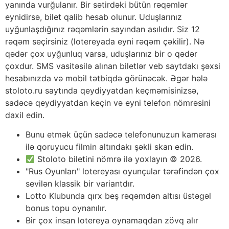
yanında vurğulanır. Bir sətirdəki bütün rəqəmlər
eynidirsə, bilet qalib hesab olunur. Uduşlarınız
uyğunlaşdığınız rəqəmlərin sayından asılıdır. Siz 12
rəqəm seçirsiniz (lotereyada eyni rəqəm çəkilir). Nə
qədər çox uyğunluq varsa, uduşlarınız bir o qədər
çoxdur. SMS vasitəsilə alınan biletlər veb saytdakı şəxsi
hesabınızda və mobil tətbiqdə görünəcək. Əgər hələ
stoloto.ru saytında qeydiyyatdan keçməmisinizsə,
sadəcə qeydiyyatdan keçin və eyni telefon nömrəsini
daxil edin.
Bunu etmək üçün sadəcə telefonunuzun kamerası
ilə qoruyucu filmin altındakı şəkli skan edin.
Stoloto biletini nömrə ilə yoxlayın © 2026.
"Rus Oyunları" lotereyası oyunçular tərəfindən çox
sevilən klassik bir variantdır.
Lotto Klubunda qırx beş rəqəmdən altısı üstəgəl
bonus topu oynanılır.
Bir çox insan lotereya oynamaqdan zövq alır