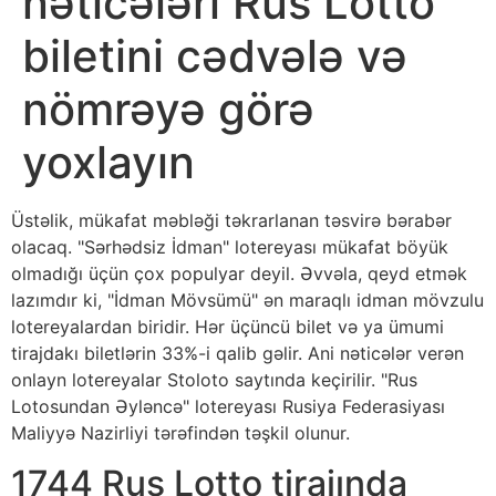
nəticələri Rus Lotto
biletini cədvələ və
nömrəyə görə
yoxlayın
Üstəlik, mükafat məbləği təkrarlanan təsvirə bərabər
olacaq. "Sərhədsiz İdman" lotereyası mükafat böyük
olmadığı üçün çox populyar deyil. Əvvəla, qeyd etmək
lazımdır ki, "İdman Mövsümü" ən maraqlı idman mövzulu
lotereyalardan biridir. Hər üçüncü bilet və ya ümumi
tirajdakı biletlərin 33%-i qalib gəlir. Ani nəticələr verən
onlayn lotereyalar Stoloto saytında keçirilir.
"Rus
Lotosundan Əyləncə" lotereyası Rusiya Federasiyası
Maliyyə Nazirliyi tərəfindən təşkil olunur.
1744 Rus Lotto tirajında ​​