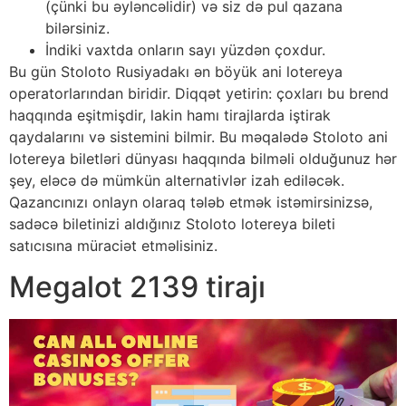
(çünki bu əyləncəlidir) və siz də pul qazana
bilərsiniz.
İndiki vaxtda onların sayı yüzdən çoxdur.
Bu gün Stoloto Rusiyadakı ən böyük ani lotereya
operatorlarından biridir. Diqqət yetirin: çoxları bu brend
haqqında eşitmişdir, lakin hamı tirajlarda iştirak
qaydalarını və sistemini bilmir. Bu məqalədə Stoloto ani
lotereya biletləri dünyası haqqında bilməli olduğunuz hər
şey, eləcə də mümkün alternativlər izah ediləcək.
Qazancınızı onlayn olaraq tələb etmək istəmirsinizsə,
sadəcə biletinizi aldığınız Stoloto lotereya bileti
satıcısına müraciət etməlisiniz.
Megalot 2139 tirajı