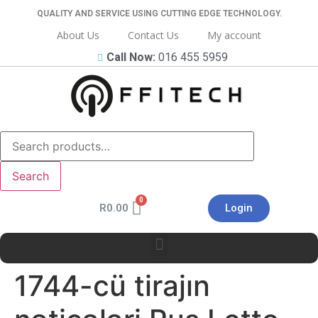
QUALITY AND SERVICE USING CUTTING EDGE TECHNOLOGY.
About Us
Contact Us
My account
Call Now:
016 455 5959
Search
R
0.00
Login
1744-cü tirajın