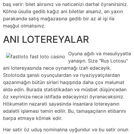
baş verir: bilet alırsınız və nəticənizi dərhal öyrənirsiniz.
Köhnə üsulla gedib kağız ani biletlər alsanız, ən yaxın
pərakəndə satış mağazasına gedib bir az əl işi ilə
məşğul olmalısınız.
ANI LOTEREYALAR
Oyuna ağıllı və məsuliyyətlə
yanaşın. Sizə "Rus Lotosu"
ani lotereyasında necə oynamağı izah edəcəyik.
Stolotoda şanslı oyunçulardan və riyaziyyatçılardan
qazanmağın bütün sirləri haqqında daha çox məlumat
əldə edin. Burada statistikadan və müsbət düşüncədən
öz xeyrinizə necə istifadə edəcəyinizi öyrənəcəksiniz.
Hökumətin nəzarəti sayəsində insanlara lotereyanın
ədalətli işləməsi təmin edilir. Bu, tamaşaçıların etibarını
bərpa etməyə kömək edir.
Hər sətir öz uduş nominalına uyğundur və bu sətir onun