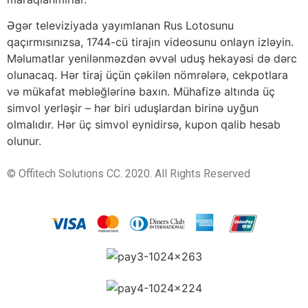
Əgər televiziyada yayımlanan Rus Lotosunu
qaçırmısınızsa, 1744-cü tirajın videosunu onlayn izləyin.
Məlumatlar yenilənməzdən əvvəl uduş hekayəsi də dərc
olunacaq. Hər tiraj üçün çəkilən nömrələrə, cekpotlara
və mükafat məbləğlərinə baxın. Mühafizə altında üç
simvol yerləşir – hər biri uduşlardan birinə uyğun
olmalıdır. Hər üç simvol eynidirsə, kupon qalib hesab
olunur.
© Offitech Solutions CC. 2020. All Rights Reserved