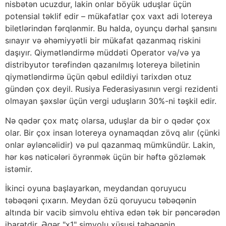
nisbətən ucuzdur, lakin onlar böyük uduşlar üçün
potensial təklif edir – mükafatlar çox vaxt adi lotereya
biletlərindən fərqlənmir. Bu halda, oyunçu dərhal şansını
sınayır və əhəmiyyətli bir mükafat qazanmaq riskini
daşıyır. Qiymətləndirmə müddəti Operator və/və ya
distribyutor tərəfindən qazanılmış lotereya biletinin
qiymətləndirmə üçün qəbul edildiyi tarixdən otuz
gündən çox deyil. Rusiya Federasiyasının vergi rezidenti
olmayan şəxslər üçün vergi uduşların 30%-ni təşkil edir.
Nə qədər çox matç olarsa, uduşlar da bir o qədər çox
olar. Bir çox insan lotereya oynamaqdan zövq alır (çünki
onlar əyləncəlidir) və pul qazanmaq mümkündür. Lakin,
hər kəs nəticələri öyrənmək üçün bir həftə gözləmək
istəmir.
İkinci oyuna başlayarkən, meydandan qoruyucu
təbəqəni çıxarın. Meydan özü qoruyucu təbəqənin
altında bir vacib simvolu ehtiva edən tək bir pəncərədən
ibarətdir. Əgər "x1" simvolu xüsusi təbəqənin