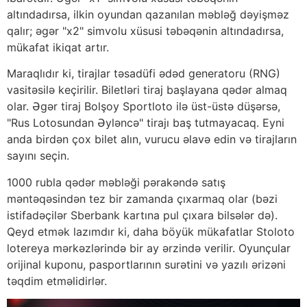
altındadırsa, ilkin oyundan qazanılan məbləğ dəyişməz
qalır; əgər "x2" simvolu xüsusi təbəqənin altındadırsa,
mükafat ikiqat artır.
Maraqlıdır ki, tirajlar təsadüfi ədəd generatoru (RNG)
vasitəsilə keçirilir. Biletləri tiraj başlayana qədər almaq
olar. Əgər tiraj Bolşoy Sportloto ilə üst-üstə düşərsə,
"Rus Lotosundan Əyləncə" tirajı baş tutmayacaq. Eyni
anda birdən çox bilet alın, vurucu əlavə edin və tirajların
sayını seçin.
1000 rubla qədər məbləği pərakəndə satış
məntəqəsindən tez bir zamanda çıxarmaq olar (bəzi
istifadəçilər Sberbank kartına pul çıxara bilsələr də).
Qeyd etmək lazımdır ki, daha böyük mükafatlar Stoloto
lotereya mərkəzlərində bir ay ərzində verilir. Oyunçular
orijinal kuponu, pasportlarının surətini və yazılı ərizəni
təqdim etməlidirlər.