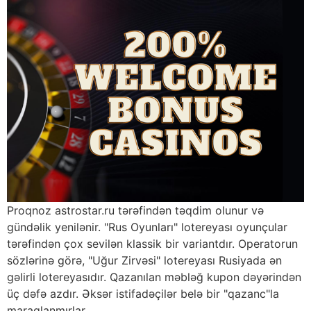
Proqnoz astrostar.ru tərəfindən təqdim olunur və
gündəlik yenilənir. "Rus Oyunları" lotereyası oyunçular
tərəfindən çox sevilən klassik bir variantdır. Operatorun
sözlərinə görə, "Uğur Zirvəsi" lotereyası Rusiyada ən
gəlirli lotereyasıdır. Qazanılan məbləğ kupon dəyərindən
üç dəfə azdır. Əksər istifadəçilər belə bir "qazanc"la
maraqlanmırlar.