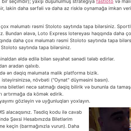
bir seçimdir); yaxşı düşünülmüş strategiya
fastloto
və mali
r, lakin daha sərfəli və daha az risklə oynamağa imkan veri
çox məlumatı rəsmi Stoloto saytında tapa bilərsiniz. Spor
niz. Bundan əlavə, Loto Express lotereyası haqqında daha ç
qqında daha çox məlumatı rəsmi Stoloto saytında tapa bilərs
toloto saytında tapa bilərsiniz.
inaldan əldə edilə bilən səyahət sənədi tələb edirlər.
dan aradan qalxıb.
ədə ən dəqiq məlumata malik platforma bizik.
stəyirsinizsə, növbəti ("Oynat" düyməsini basın).
ına biletləri necə satmağı dəqiq bilirik və bununla da tamaş
arı artırmağa da kömək edirik.
 yayımı gözləyin və uyğunluqları yoxlayın.
MS alacaqsınız. Təsdiq kodu ilə cavab
zində Şəxsi Hesabınızda Biletlərim
ne keçin (barmağınızla vurun). Daha