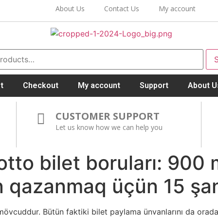
About Us
Contact Us
My account
t
Checkout
My account
Support
About U
CUSTOMER SUPPORT
Let us know how we can help you
to bilet boruları: 900 
on qazanmaq üçün 15 şa
 mövcuddur. Bütün faktiki bilet paylama ünvanlarını da orad