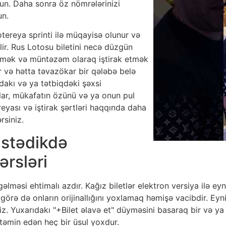
un. Daha sonra öz nömrələrinizi
un.
tereya sprinti ilə müqayisə olunur və
ir. Rus Lotosu biletini necə düzgün
tmək və müntəzəm olaraq iştirak etmək
r və hətta təvazökar bir qələbə belə
tdakı və ya tətbiqdəki şəxsi
alar, mükafatın özünü və ya onun pul
reyası və iştirak şərtləri haqqında daha
rsiniz.
istədikdə
ərsləri
əsi ehtimalı azdır. Kağız biletlər elektron versiya ilə eynidi
ona görə də onların orijinallığını yoxlamaq həmişə vacibdir. E
iz. Yuxarıdakı "+Bilet əlavə et" düyməsini basaraq bir və ya 
təmin edən heç bir üsul yoxdur.