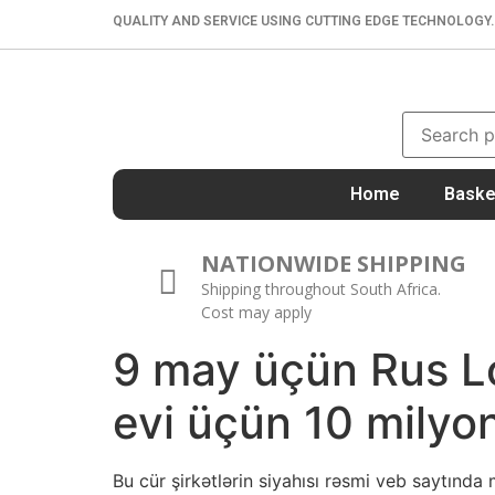
QUALITY AND SERVICE USING CUTTING EDGE TECHNOLOGY.
Home
Baske
NATIONWIDE SHIPPING
Shipping throughout South Africa.
Cost may apply
9 may üçün Rus Lot
evi üçün 10 mily
Bu cür şirkətlərin siyahısı rəsmi veb saytında