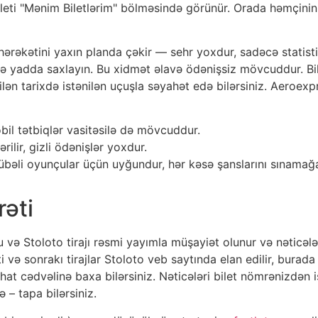
ileti "Mənim Biletlərim" bölməsində görünür. Orada həmçinin 
r hərəkətini yaxın planda çəkir — sehr yoxdur, sadəcə statist
 yadda saxlayın. Bu xidmət əlavə ödənişsiz mövcuddur. Bile
rilən tarixdə istənilən uçuşla səyahət edə bilərsiniz. Aeroex
il tətbiqlər vasitəsilə də mövcuddur.
ilir, gizli ödənişlər yoxdur.
übəli oyunçular üçün uyğundur, hər kəsə şanslarını sınama
əti
 və Stoloto tirajı rəsmi yayımla müşayiət olunur və nəticələ
ti və sonrakı tirajlar Stoloto veb saytında elan edilir, bura
hat cədvəlinə baxa bilərsiniz. Nəticələri bilet nömrənizdən
ə – tapa bilərsiniz.