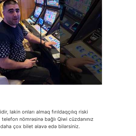
r, lakin onları almaq fırıldaqçılıq riski
yni telefon nömrəsinə bağlı Qiwi cüzdanınız
daha çox bilet əlavə edə bilərsiniz.