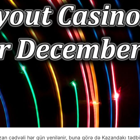
zan cədvəli hər gün yenilənir, buna görə də Kazandakı tədb