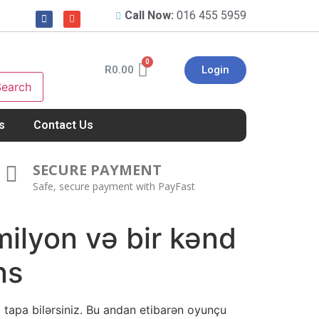
Call Now:
016 455 5959
R
0.00
Login
Search
s
Contact Us
SECURE PAYMENT
Safe, secure payment with PayFast
milyon və bir kənd
ns
a tapa bilərsiniz. Bu andan etibarən oyunçu