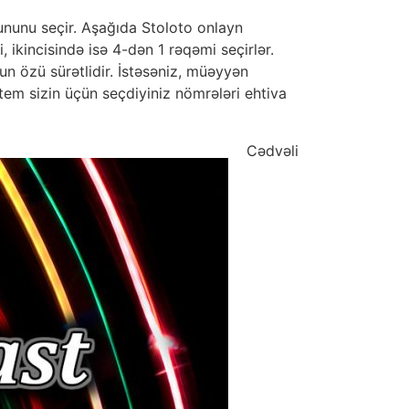
ununu seçir. Aşağıda Stoloto onlayn
ikincisində isə 4-dən 1 rəqəmi seçirlər.
un özü sürətlidir. İstəsəniz, müəyyən
istem sizin üçün seçdiyiniz nömrələri ehtiva
Cədvəli