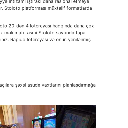
yyə intizamı iştirakı daha rasional etməyə
r. Stoloto platforması müxtəlif formatlarda
tloto 20-dən 4 lotereyası haqqında daha çox
ox məlumatı rəsmi Stoloto saytında tapa
iniz. Rapido lotereyası və onun yenilənmiş
açılara şəxsi asudə vaxtlarını planlaşdırmağa