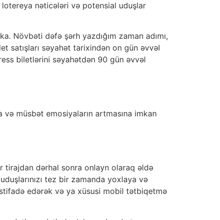
lotereya nəticələri və potensial uduşlar
ika.
Növbəti dəfə şərh yazdığım zaman adımı,
t satışları səyahət tarixindən on gün əvvəl
press biletlərini səyahətdən 90 gün əvvəl
ğa və müsbət emosiyaların artmasına imkan
r tirajdan dərhal sonra onlayn olaraq əldə
da uduşlarınızı tez bir zamanda yoxlaya və
 istifadə edərək və ya xüsusi mobil tətbiqetmə