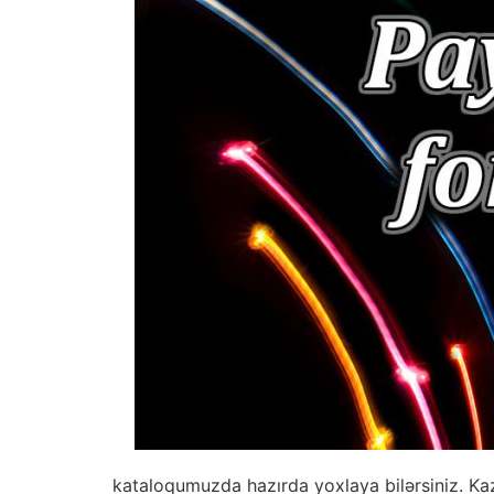
kataloqumuzda hazırda yoxlaya bilərsiniz. Ka