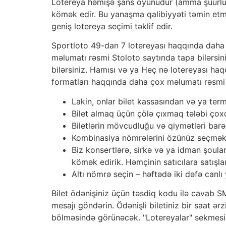
Lotereya həmişə şans oyunudur (amma şüurlu 
kömək edir. Bu yanaşma qalibiyyəti təmin etmi
geniş lotereya seçimi təklif edir.
Sportloto 49-dan 7 lotereyası haqqında daha 
məlumatı rəsmi Stoloto saytında tapa bilərsi
bilərsiniz. Hamısı və ya Heç nə lotereyası ha
formatları haqqında daha çox məlumatı rəsmi S
Lakin, onlar bilet kassasından və ya term
Bilet almaq üçün çölə çıxmaq tələbi çox
Biletlərin mövcudluğu və qiymətləri bar
Kombinasiya nömrələrini özünüz seçmək i
Biz konsertlərə, sirkə və ya idman şoular
kömək edirik. Həmçinin satıcılara satışl
Altı nömrə seçin – həftədə iki dəfə canlı
Bilet ödənişiniz üçün təsdiq kodu ilə cavab S
mesajı göndərin. Ödənişli biletiniz bir saat ər
bölməsində görünəcək. "Lotereyalar" sekmesi