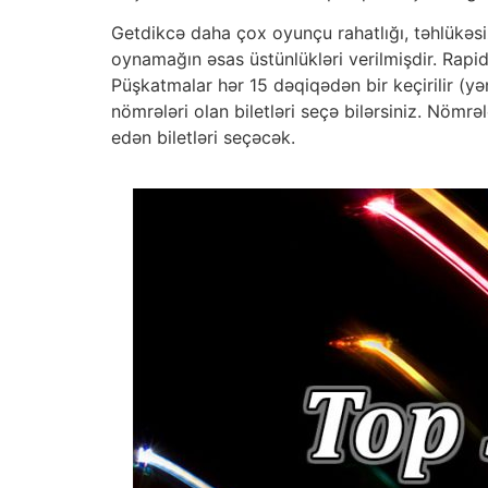
Getdikcə daha çox oyunçu rahatlığı, təhlükəsi
oynamağın əsas üstünlükləri verilmişdir. Rapi
Püşkatmalar hər 15 dəqiqədən bir keçirilir (yə
nömrələri olan biletləri seçə bilərsiniz. Nömrəl
edən biletləri seçəcək.