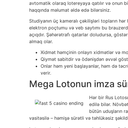
avtomatik olaraq lotereyaya qatılır və onun b
haqqında məlumat əldə edə bilərsiniz.
Studiyanın üç kameralı çəkilişləri topların hə
elektron poçtumu və veb saytımı bu brauzerdə
açıqdır. Şəhərətrafı qatarlar doludursa, göstə
almaq olar.
Xidmət həmçinin onlayn xidmətlər və mob
Qiymət sabitdir və ödənişdən əvvəl göstər
Onlar həm yeni başlayanlar, həm də təcr
verir.
Mega Lotonun imza sür
Hər bir Rus Lotosu
edilə bilər. Növbə
bütün uduşların ra
vasitəsilə – həmişə sürətli və təhlükəsiz şəkild