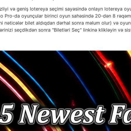
zliyi və geniş lotereya seçimi sayəsində onlayn lotereya oy
do Pro-da oyunçular birinci oyun sahəsində 20-dən 8 rəqəmi, 
ni nəticələr bilet aldıqdan dərhal sonra məlum olur) və oyun
ərinizi seçdikdən sonra "Biletləri Seç" linkinə klikləyin və s