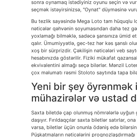
sonra oynamaq istədiyiniz oyunu seçin və vur
seçmək istəyirsinizsə, "Oynat" düyməsinə vur
Bu tezlik sayəsində Mega Loto tam hüquqlu lo
nəticələr qəhvənin soyumasından daha tez gəl
yoxlamağı bilməklə, sadəcə şansınıza ümid e
qalır. Ümumiyyətlə, gec-tez hər kəs şanslı olu
xoş bir sürprizdir. Çəkilişin nəticələri veb say
hesabınızda göstərilir. Fiziki mükafat qazans
ekvivalentini almağı seçə bilərlər. Mənzil Lote
çox məlumatı rəsmi Stoloto saytında tapa bilə
Yeni bir şey öyrənmək 
mühazirələr və ustad d
Saxta biletdə çap olunmuş nömrələrlə uyğun gəlm
daşıyır. Fırıldaqçılar saxta biletlər satırlar, 
varsa, biletlər üçün onunla ödəniş edə bilərsin
Püşkatmaların nəticələrini proqnozlaşdırmağı 