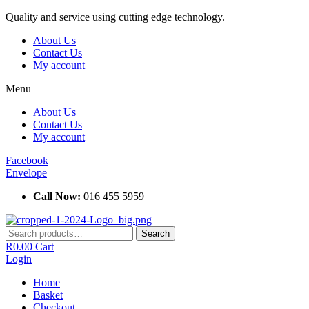
Skip
Quality and service using cutting edge technology.
to
About Us
content
Contact Us
My account
Menu
About Us
Contact Us
My account
Facebook
Envelope
Call Now:
016 455 5959
Search
Search
for:
R
0.00
Cart
Login
Home
Basket
Checkout