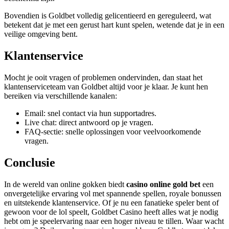
Bovendien is Goldbet volledig gelicentieerd en gereguleerd, wat
betekent dat je met een gerust hart kunt spelen, wetende dat je in een
veilige omgeving bent.
Klantenservice
Mocht je ooit vragen of problemen ondervinden, dan staat het
klantenserviceteam van Goldbet altijd voor je klaar. Je kunt hen
bereiken via verschillende kanalen:
Email: snel contact via hun supportadres.
Live chat: direct antwoord op je vragen.
FAQ-sectie: snelle oplossingen voor veelvoorkomende
vragen.
Conclusie
In de wereld van online gokken biedt
casino online gold bet
een
onvergetelijke ervaring vol met spannende spellen, royale bonussen
en uitstekende klantenservice. Of je nu een fanatieke speler bent of
gewoon voor de lol speelt, Goldbet Casino heeft alles wat je nodig
hebt om je speelervaring naar een hoger niveau te tillen. Waar wacht