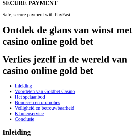
SECURE PAYMENT
Safe, secure payment with PayFast
Ontdek de glans van winst met
casino online gold bet
Verlies jezelf in de wereld van
casino online gold bet
Inleiding
Voordelen van Goldbet Casino
Het spelaanbod
Bonussen en promoties
Veiligheid en betrouwbaarheid
Klantenservice
Conclusie
Inleiding