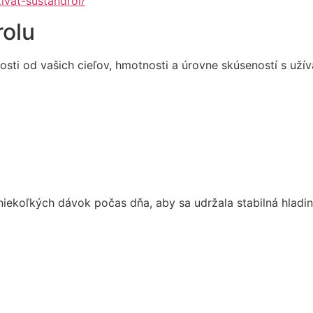
vat-sustandrol/
rolu
losti od vašich cieľov, hmotnosti a úrovne skúseností s u
o niekoľkých dávok počas dňa, aby sa udržala stabilná hladi