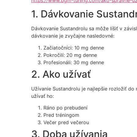
https://www.bgm-tuning.com/ako-spravne-uzi
1. Dávkovanie Sustand
Dávkovanie Sustandrolu sa môže líšiť v závis
dávkovanie je zvyčajne nasledovné:
Začiatočníci: 10 mg denne
Pokročilí: 20 mg denne
Profesionáli: 30 mg denne
2. Ako užívať
Užívanie Sustandrolu je najlepšie rozložiť d
užívať ho:
Ráno po prebudení
Pred tréningom
Večer pred večerou
3. Doba užívania