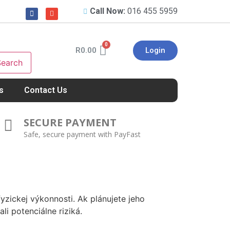
Call Now:
016 455 5959
R
0.00
Login
Search
s
Contact Us
SECURE PAYMENT
Safe, secure payment with PayFast
yzickej výkonnosti. Ak plánujete jeho
li potenciálne riziká.