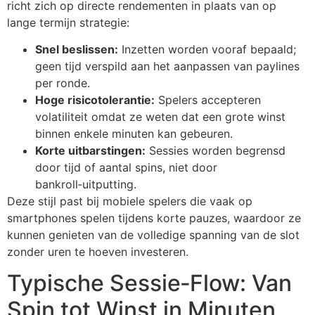
richt zich op directe rendementen in plaats van op
lange termijn strategie:
Snel beslissen:
Inzetten worden vooraf bepaald;
geen tijd verspild aan het aanpassen van paylines
per ronde.
Hoge risicotolerantie:
Spelers accepteren
volatiliteit omdat ze weten dat een grote winst
binnen enkele minuten kan gebeuren.
Korte uitbarstingen:
Sessies worden begrensd
door tijd of aantal spins, niet door
bankroll‑uitputting.
Deze stijl past bij mobiele spelers die vaak op
smartphones spelen tijdens korte pauzes, waardoor ze
kunnen genieten van de volledige spanning van de slot
zonder uren te hoeven investeren.
Typische Sessie‑Flow: Van
Spin tot Winst in Minuten