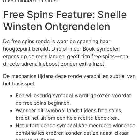
onverminderd en direct.
Free Spins Feature: Snelle
Winsten Ontgrendelen
De free spins ronde is waar de spanning haar
hoogtepunt bereikt. Drie of meer Book-symbolen
ergens op de reels landen, geeft tien free spins—een
directe adrenalineboost zonder extra inzet.
De mechanics tijdens deze ronde verschillen subtiel van
het basisspel:
Een willekeurig symbool wordt gekozen voordat
de free spins beginnen.
Wanneer dit symbool landt tijdens free spins,
breidt het uit om een hele reel te bedekken.
Het uitbreidende symbool kan meerdere winnende
combinaties creëren zonder dat ze naast elkaar