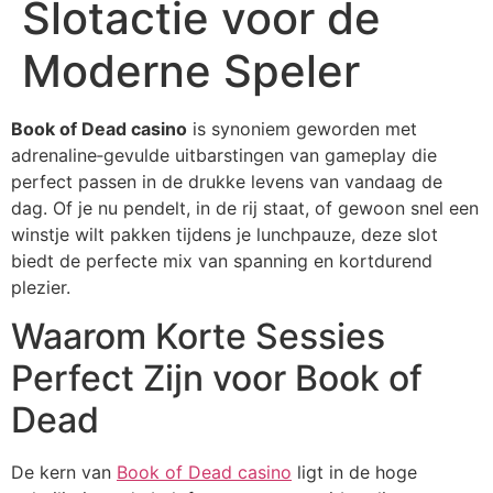
Slotactie voor de
Moderne Speler
Book of Dead casino
is synoniem geworden met
adrenaline‑gevulde uitbarstingen van gameplay die
perfect passen in de drukke levens van vandaag de
dag. Of je nu pendelt, in de rij staat, of gewoon snel een
winstje wilt pakken tijdens je lunchpauze, deze slot
biedt de perfecte mix van spanning en kortdurend
plezier.
Waarom Korte Sessies
Perfect Zijn voor Book of
Dead
De kern van
Book of Dead casino
ligt in de hoge