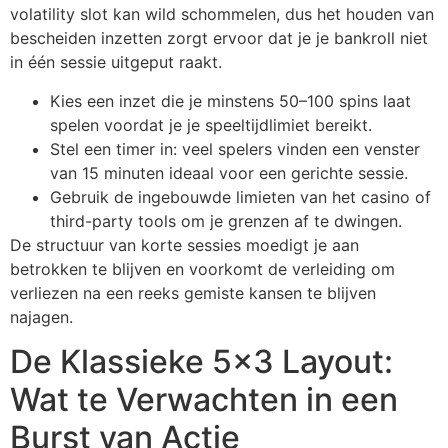
volatility slot kan wild schommelen, dus het houden van
bescheiden inzetten zorgt ervoor dat je je bankroll niet
in één sessie uitgeput raakt.
Kies een inzet die je minstens 50–100 spins laat
spelen voordat je je speeltijdlimiet bereikt.
Stel een timer in: veel spelers vinden een venster
van 15 minuten ideaal voor een gerichte sessie.
Gebruik de ingebouwde limieten van het casino of
third-party tools om je grenzen af te dwingen.
De structuur van korte sessies moedigt je aan
betrokken te blijven en voorkomt de verleiding om
verliezen na een reeks gemiste kansen te blijven
najagen.
De Klassieke 5×3 Layout:
Wat te Verwachten in een
Burst van Actie