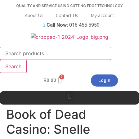
QUALITY AND SERVICE USING CUTTING EDGE TECHNOLOGY.
About Us
Contact Us
My account
Call Now:
016 455 5959
Search
R
0.00
Login
Book of Dead
Casino: Snelle