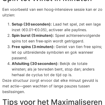
Een voorbeeld van een hoog‑intensieve sessie kan er zo
uitzien:
Setup (30 seconden):
Laad het spel, zet een lage
inzet (€0.01–€0.05), activeer alle paylines.
Spin burst (5 minuten):
Speel achtereenvolgende
spins tot een free‑spin wordt getriggerd.
Free spins (3 minuten):
Geniet van tien free spins;
let op uitbreidende symbolen en gok wanneer
passend.
Afsluiting (30 seconden):
Bekijk de totale
winsten; als je tevreden bent, stop dan; anders
herhaal de cyclus tot de tijd op is.
Deze structuur zorgt ervoor dat elke minuut gevuld is
met actie—geen wachten of lange pauzes tussen
beslissingen.
Tips voor het Maximaliseren