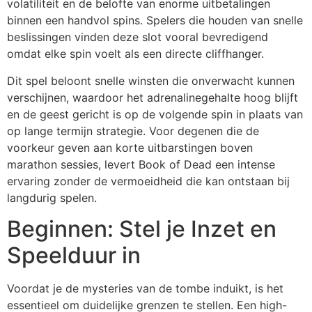
volatiliteit en de belofte van enorme uitbetalingen
binnen een handvol spins. Spelers die houden van snelle
beslissingen vinden deze slot vooral bevredigend
omdat elke spin voelt als een directe cliffhanger.
Dit spel beloont snelle winsten die onverwacht kunnen
verschijnen, waardoor het adrenalinegehalte hoog blijft
en de geest gericht is op de volgende spin in plaats van
op lange termijn strategie. Voor degenen die de
voorkeur geven aan korte uitbarstingen boven
marathon sessies, levert Book of Dead een intense
ervaring zonder de vermoeidheid die kan ontstaan bij
langdurig spelen.
Beginnen: Stel je Inzet en
Speelduur in
Voordat je de mysteries van de tombe induikt, is het
essentieel om duidelijke grenzen te stellen. Een high-