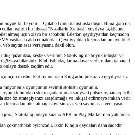
n böyük bir bayram – Qələbə Günü ilə üst-üstə düşür. Buna görə də,
ə edilən gəlirin bir hissəsi "Nəsillərin Xatirəsi" xeyriyyə təşkilatına
bilet almaq üçün əlavə bir səbəbdir. Biletləri qeydiyyatdan keçmədən
SMS vasitəsilə əldə etmək olar. Qeydiyyatdan keçmədən onlayn bilet
ə, veb saytın əsas versiyasına daxil olun.
uduş qazanıbsa, keşbek verilmir. SlotoKing-də böyük uduşlar və
arı gözləyə bilərsiniz. Klub istifadəçilərinə dəyər verir, onlara qabaqcıl
ə onlayn dəstək təqdim edir.
çu üçün məşhur kart oyunu olan King artıq pulsuz və qeydiyyatsız
 milyonlarla oyunçunun sevimli stolüstü oyunudur.
 oyun klubundakı slot maşınlarının əksəriyyəti pulsuz oynamaq üçün
 sizə öz strategiyanızı araşdırmağa və inkişaf etdirməyə imkan verir.
n keçmədən bilet almaq istəyirsinizsə, veb saytın əsas versiyasına
inə görə, Slotoking onlayn kazino APK-nı Play Market-dən yükləmək
lan çoxmərhələli əyləncədir, lakin Kinqin qaydaları daha sadədir.