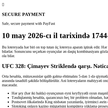
SECURE PAYMENT
Safe, secure payment with PayFast
10 may 2026-cı il tarixində 1744-
Bu lotereyada hər biri on top tutan üç lotereya aparatı iştirak edir. H
bilərlər. Sonuncunu seçərkən oyunçular ən dəqiq kombinasiyanı gözləməl
ola bilər.
UFC 328: Çimayev Striklendə qarşı.
Nəticə
Orta hesabla, mütəxəssislər qalib gəlmə ehtimalını 5-dən 1-də qiymətl
arasında təsadüfi şəkildə bölüşdürülür. Ani lotereyaların mahiyyəti on
macəradır.
Hər şey (hər iki halda) oyunçunun eyni keyfiyyətli oyun maşınl
Təsdiqlənmiş hesabla, qazancınızı heç bir problem olmadan, hətt
Postsovet ölkələrində King nisbətən yaxınlarda, iyirminci əsrin o
Slotoking onlayn kazino müştərisini kompüterə yükləmə prosesi