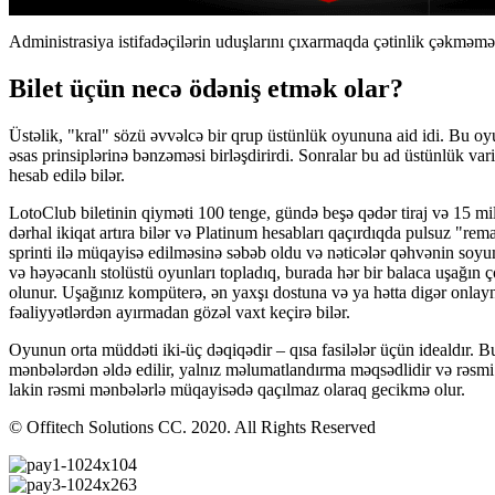
Administrasiya istifadəçilərin uduşlarını çıxarmaqda çətinlik çəkməməl
Bilet üçün necə ödəniş etmək olar?
Üstəlik, "kral" sözü əvvəlcə bir qrup üstünlük oyununa aid idi. Bu oyu
əsas prinsiplərinə bənzəməsi birləşdirirdi. Sonralar bu ad üstünlük vari
hesab edilə bilər.
LotoClub biletinin qiyməti 100 tenge, gündə beşə qədər tiraj və 15 
dərhal ikiqat artıra bilər və Platinum hesabları qaçırdıqda pulsuz "r
sprinti ilə müqayisə edilməsinə səbəb oldu və nəticələr qəhvənin soy
və həyəcanlı stolüstü oyunları topladıq, burada hər bir balaca uşağın 
olunur. Uşağınız kompüterə, ən yaxşı dostuna və ya hətta digər onlay
fəaliyyətlərdən ayırmadan gözəl vaxt keçirə bilər.
Oyunun orta müddəti iki-üç dəqiqədir – qısa fasilələr üçün idealdır. B
mənbələrdən əldə edilir, yalnız məlumatlandırma məqsədlidir və rəsmi
lakin rəsmi mənbələrlə müqayisədə qaçılmaz olaraq gecikmə olur.
© Offitech Solutions CC. 2020. All Rights Reserved