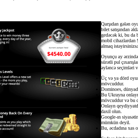
Qarşıdan gələn oyu
bilet satışından əld
gedəcək ki, bu da 
mobil cihazlardan 
almaq istəyirsinizs
Oyunçu ay ərzində 
sürətli pul çıxarışl
əyləncə seçimləri v
Üç və ya dörd oyun
mövcuddur.
Dominoes, dünyada
Bu Ukrayna onlayn
mövcuddur və bu da
Onlayn qeydiyyatda
daxil olun.
Google-ın siyasət
mümkün deyil.
Bu, əcdadına xas o