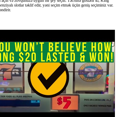
 açın və zövqünüzə uyğun bir şey seçin. Təcrübə göstərir ki, King
enziyalı slotlar təklif edir, yəni seçim etmək üçün geniş seçiminiz var.
ndirir.