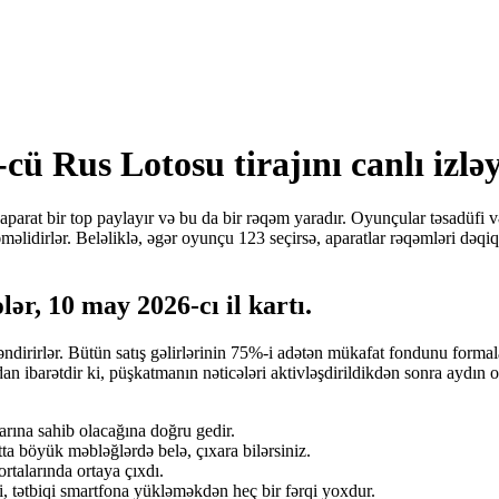
cü Rus Lotosu tirajını canlı izləy
ər aparat bir top paylayır və bu da bir rəqəm yaradır. Oyunçular təsadüf
idirlər. Beləliklə, əgər oyunçu 123 seçirsə, aparatlar rəqəmləri dəqiq 
lər, 10 may 2026-cı il kartı.
əndirirlər. Bütün satış gəlirlərinin 75%-i adətən mükafat fondunu form
dan ibarətdir ki, püşkatmanın nəticələri aktivləşdirildikdən sonra aydı
arına sahib olacağına doğru gedir.
a böyük məbləğlərdə belə, çıxara bilərsiniz.
rtalarında ortaya çıxdı.
, tətbiqi smartfona yükləməkdən heç bir fərqi yoxdur.