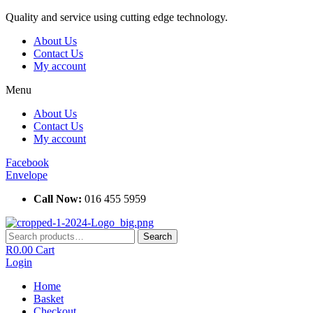
Skip
Quality and service using cutting edge technology.
to
About Us
content
Contact Us
My account
Menu
About Us
Contact Us
My account
Facebook
Envelope
Call Now:
016 455 5959
Search
Search
for:
R
0.00
Cart
Login
Home
Basket
Checkout