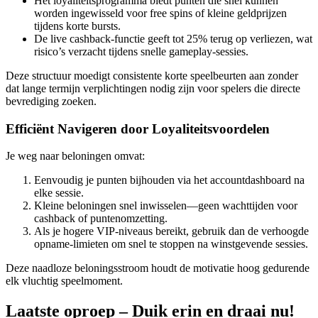
Het loyaliteitsprogramma biedt punten die snel kunnen
worden ingewisseld voor free spins of kleine geldprijzen
tijdens korte bursts.
De live cashback‑functie geeft tot 25% terug op verliezen, wat
risico’s verzacht tijdens snelle gameplay‑sessies.
Deze structuur moedigt consistente korte speelbeurten aan zonder
dat lange termijn verplichtingen nodig zijn voor spelers die directe
bevrediging zoeken.
Efficiënt Navigeren door Loyaliteitsvoordelen
Je weg naar beloningen omvat:
Eenvoudig je punten bijhouden via het accountdashboard na
elke sessie.
Kleine beloningen snel inwisselen—geen wachttijden voor
cashback of puntenomzetting.
Als je hogere VIP‑niveaus bereikt, gebruik dan de verhoogde
opname‑limieten om snel te stoppen na winstgevende sessies.
Deze naadloze beloningsstroom houdt de motivatie hoog gedurende
elk vluchtig speelmoment.
Laatste oproep – Duik erin en draai nu!