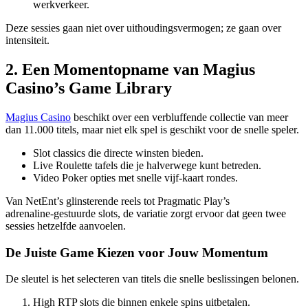
werkverkeer.
Deze sessies gaan niet over uithoudingsvermogen; ze gaan over
intensiteit.
2. Een Momentopname van Magius
Casino’s Game Library
Magius Casino
beschikt over een verbluffende collectie van meer
dan 11.000 titels, maar niet elk spel is geschikt voor de snelle speler.
Slot classics die directe winsten bieden.
Live Roulette tafels die je halverwege kunt betreden.
Video Poker opties met snelle vijf-kaart rondes.
Van NetEnt’s glinsterende reels tot Pragmatic Play’s
adrenaline‑gestuurde slots, de variatie zorgt ervoor dat geen twee
sessies hetzelfde aanvoelen.
De Juiste Game Kiezen voor Jouw Momentum
De sleutel is het selecteren van titels die snelle beslissingen belonen.
High RTP slots die binnen enkele spins uitbetalen.