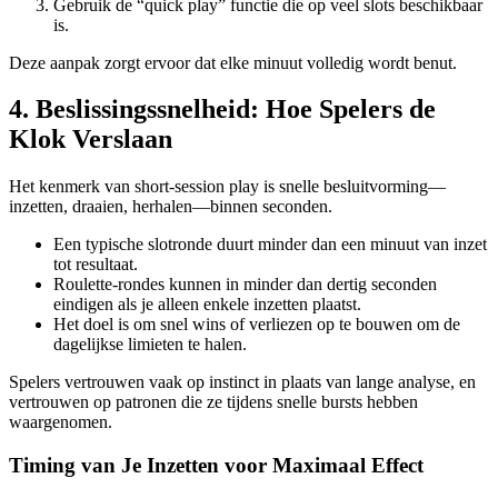
Gebruik de “quick play” functie die op veel slots beschikbaar
is.
Deze aanpak zorgt ervoor dat elke minuut volledig wordt benut.
4. Beslissingssnelheid: Hoe Spelers de
Klok Verslaan
Het kenmerk van short‑session play is snelle besluitvorming—
inzetten, draaien, herhalen—binnen seconden.
Een typische slotronde duurt minder dan een minuut van inzet
tot resultaat.
Roulette‑rondes kunnen in minder dan dertig seconden
eindigen als je alleen enkele inzetten plaatst.
Het doel is om snel wins of verliezen op te bouwen om de
dagelijkse limieten te halen.
Spelers vertrouwen vaak op instinct in plaats van lange analyse, en
vertrouwen op patronen die ze tijdens snelle bursts hebben
waargenomen.
Timing van Je Inzetten voor Maximaal Effect