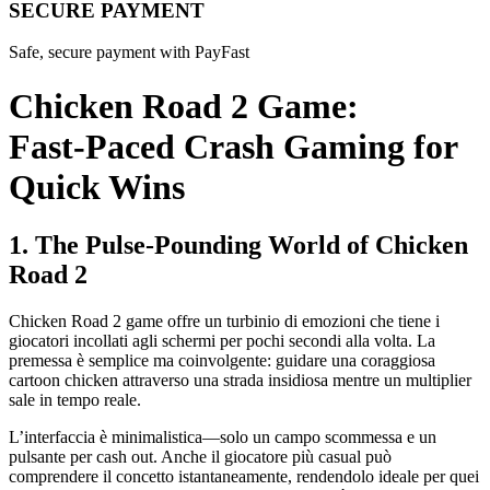
SECURE PAYMENT
Safe, secure payment with PayFast
Chicken Road 2 Game:
Fast‑Paced Crash Gaming for
Quick Wins
1. The Pulse‑Pounding World of Chicken
Road 2
Chicken Road 2 game offre un turbinio di emozioni che tiene i
giocatori incollati agli schermi per pochi secondi alla volta. La
premessa è semplice ma coinvolgente: guidare una coraggiosa
cartoon chicken attraverso una strada insidiosa mentre un multiplier
sale in tempo reale.
L’interfaccia è minimalistica—solo un campo scommessa e un
pulsante per cash out. Anche il giocatore più casual può
comprendere il concetto istantaneamente, rendendolo ideale per quei