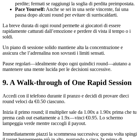
perdite; fermati se raggiungi la soglia di perdita preimpostata.
Pace Yourself:
Anche se sei in una serie vincente, fai una
pausa dopo alcuni round per evitare di surriscaldarti.
La breve durata di ogni round permette ai giocatori di essere
rapidamente catturati dall’emozione e perdere di vista il tempo o i
soldi.
Un piano di sessione solido mantiene alta la concentrazione e
assicura che l’adrenalina non sovrasti i limiti sensati.
Pause regolari—idealmente dopo ogni quindici round—aiutano a
mantenere una mente lucida per le decisioni successive.
9. A Walk‑through of One Rapid Session
Accedi con il telefono durante il pranzo e decidi di provare dieci
round veloci da €0.50 ciascuno.
Inizia il primo round; il multiplier sale da 1.00x a 1.90x prima che tu
prema cash out esattamente a 1.9x—vinci €0.95. Lo schermo
lampeggia verde mentre raccogli il payout.
Immediatamente piazzi la scommessa successiva; questa volta spingi
il target leggermente più in alto, puntando a circa 3x prima di