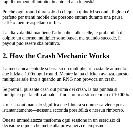
rapidi momenti di intrattenimento ad alta intensità.
Poiché ogni round dura solo da cinque a quindici secondi, il gioco è
perfetto per utenti mobile che possono entrare durante una pausa
caffè o mentre aspettano in fila.
La alta volatilità mantiene l’adrenalina alle stelle; le probabilità di
colpire un enorme multiplier sono basse, ma quando succede, il
payout può essere sbalorditivo.
2. How the Crash Mechanic Works
La meccanica centrale si basa su un multiplier in costante aumento
che inizia a 1.00x ogni round. Mentre la tua chicken avanza, questo
multiplier sale fino a quando un RNG non provoca un crash.
Se premi il pulsante cash‑out prima del crash, la tua puntata si
moltiplica per la cifra attuale—fino a un massimo teorico di 10 000x.
Un cash‑out mancato significa che l’intera scommessa viene persa
istantaneamente—nessuna seconda possibilità e nessun rimborso.
Questa immediatezza trasforma ogni sessione in un esercizio di
decisione rapida che mette alla prova nervi e tempismo.