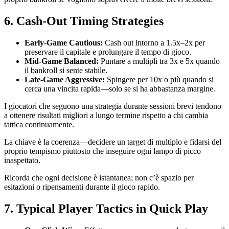
6. Cash‑Out Timing Strategies
Early‑Game Cautious:
Cash out intorno a 1.5x–2x per
preservare il capitale e prolungare il tempo di gioco.
Mid‑Game Balanced:
Puntare a multipli tra 3x e 5x quando
il bankroll si sente stabile.
Late‑Game Aggressive:
Spingere per 10x o più quando si
cerca una vincita rapida—solo se si ha abbastanza margine.
I giocatori che seguono una strategia durante sessioni brevi tendono
a ottenere risultati migliori a lungo termine rispetto a chi cambia
tattica continuamente.
La chiave è la coerenza—decidere un target di multiplo e fidarsi del
proprio tempismo piuttosto che inseguire ogni lampo di picco
inaspettato.
Ricorda che ogni decisione è istantanea; non c’è spazio per
esitazioni o ripensamenti durante il gioco rapido.
7. Typical Player Tactics in Quick Play