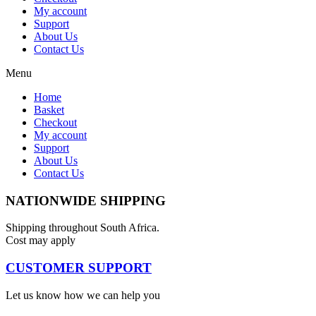
My account
Support
About Us
Contact Us
Menu
Home
Basket
Checkout
My account
Support
About Us
Contact Us
NATIONWIDE SHIPPING
Shipping throughout South Africa.
Cost may apply
CUSTOMER SUPPORT
Let us know how we can help you