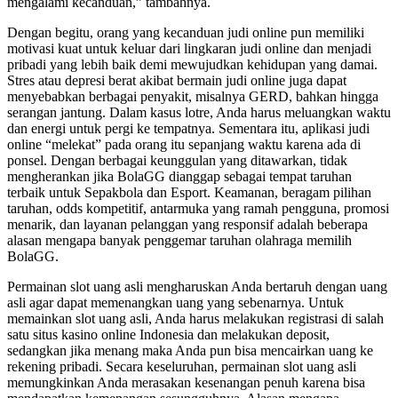
mengalami kecanduan,” tambahnya.
Dengan begitu, orang yang kecanduan judi online pun memiliki
motivasi kuat untuk keluar dari lingkaran judi online dan menjadi
pribadi yang lebih baik demi mewujudkan kehidupan yang damai.
Stres atau depresi berat akibat bermain judi online juga dapat
menyebabkan berbagai penyakit, misalnya GERD, bahkan hingga
serangan jantung. Dalam kasus lotre, Anda harus meluangkan waktu
dan energi untuk pergi ke tempatnya. Sementara itu, aplikasi judi
online “melekat” pada orang itu sepanjang waktu karena ada di
ponsel. Dengan berbagai keunggulan yang ditawarkan, tidak
mengherankan jika BolaGG dianggap sebagai tempat taruhan
terbaik untuk Sepakbola dan Esport. Keamanan, beragam pilihan
taruhan, odds kompetitif, antarmuka yang ramah pengguna, promosi
menarik, dan layanan pelanggan yang responsif adalah beberapa
alasan mengapa banyak penggemar taruhan olahraga memilih
BolaGG.
Permainan slot uang asli mengharuskan Anda bertaruh dengan uang
asli agar dapat memenangkan uang yang sebenarnya. Untuk
memainkan slot uang asli, Anda harus melakukan registrasi di salah
satu situs kasino online Indonesia dan melakukan deposit,
sedangkan jika menang maka Anda pun bisa mencairkan uang ke
rekening pribadi. Secara keseluruhan, permainan slot uang asli
memungkinkan Anda merasakan kesenangan penuh karena bisa