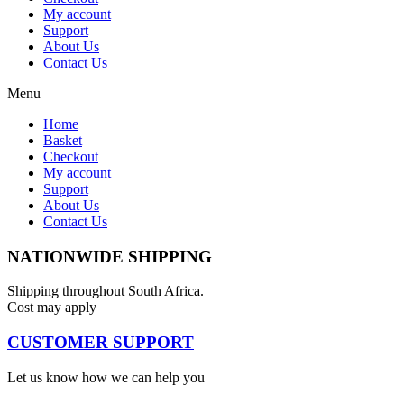
My account
Support
About Us
Contact Us
Menu
Home
Basket
Checkout
My account
Support
About Us
Contact Us
NATIONWIDE SHIPPING
Shipping throughout South Africa.
Cost may apply
CUSTOMER SUPPORT
Let us know how we can help you