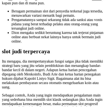
kapan pun dan di mana pun.
Beragam permainan slot dari penyedia terkenal juga tersedia,
menawarkan variasi menarik bagi pemain.
Pengamatannya sampai sekarang tidak ada sanksi atau vonis
pidana yang berat terhadap pelaku atau orang-orang yang
tersangkut judi online.
Dion mengaku sedikit beruntung karena tak terjerat pinjaman
online atau berbuat nekat lainnya hanya untuk bermain judi
online.
slot judi terpercaya
Itu mengapa, dia mempertanyakan fungsi satgas jika tidak memiliki
strategi baru yang jitu selain pemblokiran dan menangkap bandar-
bandar kecil di dalam negeri. Adapun ketua harian pencegahan
dipegang oleh Menkoinfo, Budi Arie dan ketua harian penegakan
hukum dijabat Kapolri Listyo Sigit. Bagaimana alat itu bisa
melakukan pembayaran secara otomatis mengeluarkan koin atau
uang.
Sebagai contoh, Anda yang ingin mendapatkan pengalaman main
yang sederhana bisa memilih slot klasik sedangkan jika Anda ingin
mendapatkan kemenangan besar, maka permainan slot progresif