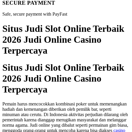
SECURE PAYMENT
Safe, secure payment with PayFast
Situs Judi Slot Online Terbaik
2026 Judi Online Casino
Terpercaya
Situs Judi Slot Online Terbaik
2026 Judi Online Casino
Terpercaya
Pemain harus mencocokkan kombinasi poker untuk memenangkan
hadiah dan kemenangan diberikan oleh pemilik bar, seperti
minuman atau cerutu. Di Indonesia aktivitas perjudian dilarang oleh
pemerintah karena dianggap merugikan masyarakat dan melanggar
norma agama. Judi online yang dibalut seperti permainan gim biasa,
menggoda orang-orang untuk mencoba karena bisa diakses
casino