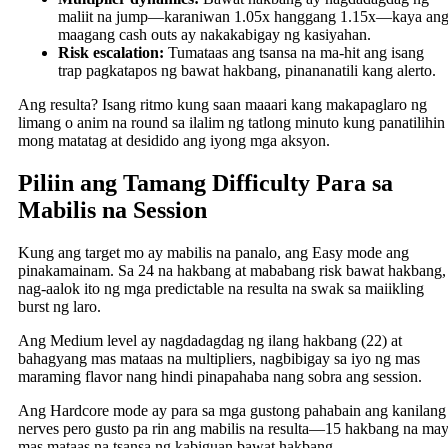
maliit na jump—karaniwan 1.05x hanggang 1.15x—kaya an
maagang cash outs ay nakakabigay ng kasiyahan.
Risk escalation:
Tumataas ang tsansa na ma-hit ang isang
trap pagkatapos ng bawat hakbang, pinananatili kang alerto.
Ang resulta? Isang ritmo kung saan maaari kang makapaglaro ng
limang o anim na round sa ilalim ng tatlong minuto kung panatilihin
mong matatag at desidido ang iyong mga aksyon.
Piliin ang Tamang Difficulty Para sa
Mabilis na Session
Kung ang target mo ay mabilis na panalo, ang Easy mode ang
pinakamainam. Sa 24 na hakbang at mababang risk bawat hakbang,
nag-aalok ito ng mga predictable na resulta na swak sa maiikling
burst ng laro.
Ang Medium level ay nagdadagdag ng ilang hakbang (22) at
bahagyang mas mataas na multipliers, nagbibigay sa iyo ng mas
maraming flavor nang hindi pinapahaba nang sobra ang session.
Ang Hardcore mode ay para sa mga gustong pahabain ang kanilang
nerves pero gusto pa rin ang mabilis na resulta—15 hakbang na ma
mas mataas na tsansa ng kabiguan bawat hakbang.