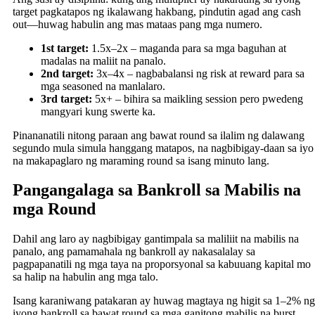
target pagkatapos ng ikalawang hakbang, pindutin agad ang cash
out—huwag habulin ang mas mataas pang mga numero.
1st target:
1.5x–2x – maganda para sa mga baguhan at
madalas na maliit na panalo.
2nd target:
3x–4x – nagbabalansi ng risk at reward para sa
mga seasoned na manlalaro.
3rd target:
5x+ – bihira sa maikling session pero pwedeng
mangyari kung swerte ka.
Pinananatili nitong paraan ang bawat round sa ilalim ng dalawang
segundo mula simula hanggang matapos, na nagbibigay-daan sa iyo
na makapaglaro ng maraming round sa isang minuto lang.
Pangangalaga sa Bankroll sa Mabilis na
mga Round
Dahil ang laro ay nagbibigay gantimpala sa maliliit na mabilis na
panalo, ang pamamahala ng bankroll ay nakasalalay sa
pagpapanatili ng mga taya na proporsyonal sa kabuuang kapital mo
sa halip na habulin ang mga talo.
Isang karaniwang patakaran ay huwag magtaya ng higit sa 1–2% ng
iyong bankroll sa bawat round sa mga ganitong mabilis na burst.