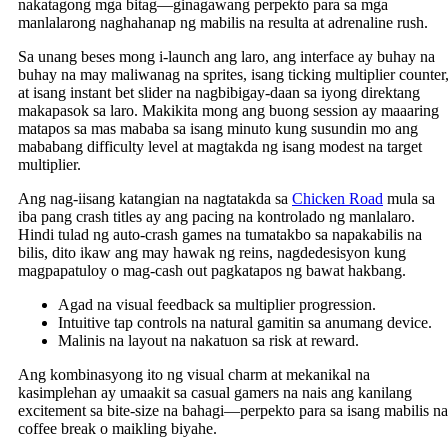
nakatagong mga bitag—ginagawang perpekto para sa mga
manlalarong naghahanap ng mabilis na resulta at adrenaline rush.
Sa unang beses mong i-launch ang laro, ang interface ay buhay na
buhay na may maliwanag na sprites, isang ticking multiplier counter
at isang instant bet slider na nagbibigay-daan sa iyong direktang
makapasok sa laro. Makikita mong ang buong session ay maaaring
matapos sa mas mababa sa isang minuto kung susundin mo ang
mababang difficulty level at magtakda ng isang modest na target
multiplier.
Ang nag-iisang katangian na nagtatakda sa
Chicken Road
mula sa
iba pang crash titles ay ang pacing na kontrolado ng manlalaro.
Hindi tulad ng auto‑crash games na tumatakbo sa napakabilis na
bilis, dito ikaw ang may hawak ng reins, nagdedesisyon kung
magpapatuloy o mag-cash out pagkatapos ng bawat hakbang.
Agad na visual feedback sa multiplier progression.
Intuitive tap controls na natural gamitin sa anumang device.
Malinis na layout na nakatuon sa risk at reward.
Ang kombinasyong ito ng visual charm at mekanikal na
kasimplehan ay umaakit sa casual gamers na nais ang kanilang
excitement sa bite‑size na bahagi—perpekto para sa isang mabilis na
coffee break o maikling biyahe.