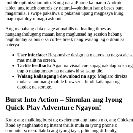
mobile optimization nito. Kung nasa iPhone ka man o Android
tablet, ang touch controls ay natural—pindutin isang beses para
magsimula, i-swipe pakaliwa o pakanan upang magpasya kung
magpapatuloy o mag-cash out.
Ang mababang data usage at mabilis na loading times ay
nangangahulugang maaari kang maglunsad ng session habang
naghihintay sa bus o sa coffee break nang walang lag o drain sa
baterya.
User interface:
Responsive design na maayos na nag-scale s
mas maliit na screen.
Tactile feedback:
Agad na visual cue kapag nakatagpo ka ng
trap o matagumpay na nakatawid sa isang tile.
Walang kailangang i-download na app:
Maglaro direkta
mula sa anumang mobile browser—hindi kailangan ng
dagdag na storage.
Burst Into Action – Simulan ang Iyong
Quick‑Play Adventure Ngayon!
Kung ang maikling burst ng excitement ang hanap mo, ang Chicken
Road ay naghahatid ng instant thrills mula sa iyong phone o
computer screen. Itakda ang iyong taya, piliin ang difficulty,