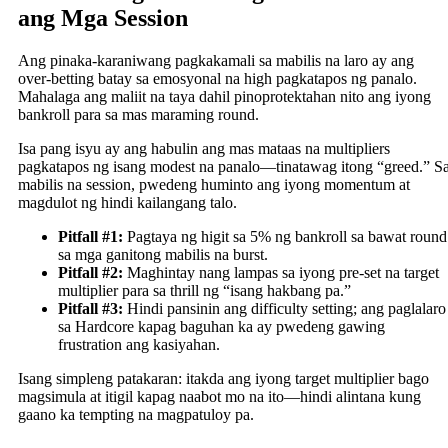
ang Mga Session
Ang pinaka-karaniwang pagkakamali sa mabilis na laro ay ang
over‑betting batay sa emosyonal na high pagkatapos ng panalo.
Mahalaga ang maliit na taya dahil pinoprotektahan nito ang iyong
bankroll para sa mas maraming round.
Isa pang isyu ay ang habulin ang mas mataas na multipliers
pagkatapos ng isang modest na panalo—tinatawag itong “greed.” S
mabilis na session, pwedeng huminto ang iyong momentum at
magdulot ng hindi kailangang talo.
Pitfall #1:
Pagtaya ng higit sa 5% ng bankroll sa bawat round
sa mga ganitong mabilis na burst.
Pitfall #2:
Maghintay nang lampas sa iyong pre‑set na target
multiplier para sa thrill ng “isang hakbang pa.”
Pitfall #3:
Hindi pansinin ang difficulty setting; ang paglalaro
sa Hardcore kapag baguhan ka ay pwedeng gawing
frustration ang kasiyahan.
Isang simpleng patakaran: itakda ang iyong target multiplier bago
magsimula at itigil kapag naabot mo na ito—hindi alintana kung
gaano ka tempting na magpatuloy pa.