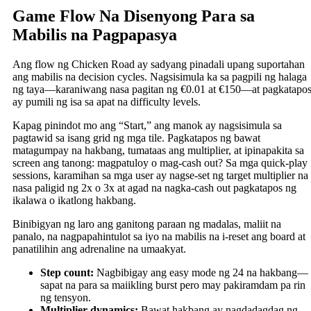
Game Flow Na Disenyong Para sa
Mabilis na Pagpapasya
Ang flow ng Chicken Road ay sadyang pinadali upang suportahan
ang mabilis na decision cycles. Nagsisimula ka sa pagpili ng halaga
ng taya—karaniwang nasa pagitan ng €0.01 at €150—at pagkatapo
ay pumili ng isa sa apat na difficulty levels.
Kapag pinindot mo ang “Start,” ang manok ay nagsisimula sa
pagtawid sa isang grid ng mga tile. Pagkatapos ng bawat
matagumpay na hakbang, tumataas ang multiplier, at ipinapakita sa
screen ang tanong: magpatuloy o mag-cash out? Sa mga quick‑play
sessions, karamihan sa mga user ay nagse-set ng target multiplier na
nasa paligid ng 2x o 3x at agad na nagka-cash out pagkatapos ng
ikalawa o ikatlong hakbang.
Binibigyan ng laro ang ganitong paraan ng madalas, maliit na
panalo, na nagpapahintulot sa iyo na mabilis na i-reset ang board at
panatilihin ang adrenaline na umaakyat.
Step count:
Nagbibigay ang easy mode ng 24 na hakbang—
sapat na para sa maiikling burst pero may pakiramdam pa rin
ng tensyon.
Multiplier dynamics:
Bawat hakbang ay nagdadagdag ng