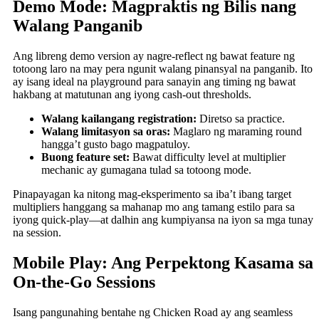
Demo Mode: Magpraktis ng Bilis nang
Walang Panganib
Ang libreng demo version ay nagre-reflect ng bawat feature ng
totoong laro na may pera ngunit walang pinansyal na panganib. Ito
ay isang ideal na playground para sanayin ang timing ng bawat
hakbang at matutunan ang iyong cash‑out thresholds.
Walang kailangang registration:
Diretso sa practice.
Walang limitasyon sa oras:
Maglaro ng maraming round
hangga’t gusto bago magpatuloy.
Buong feature set:
Bawat difficulty level at multiplier
mechanic ay gumagana tulad sa totoong mode.
Pinapayagan ka nitong mag-eksperimento sa iba’t ibang target
multipliers hanggang sa mahanap mo ang tamang estilo para sa
iyong quick‑play—at dalhin ang kumpiyansa na iyon sa mga tunay
na session.
Mobile Play: Ang Perpektong Kasama sa
On‑the‑Go Sessions
Isang pangunahing bentahe ng Chicken Road ay ang seamless