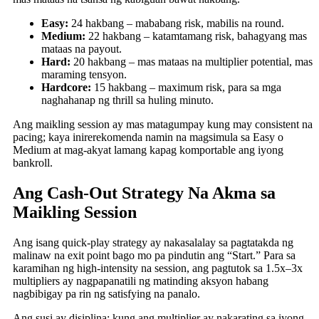
Easy:
24 hakbang – mababang risk, mabilis na round.
Medium:
22 hakbang – katamtamang risk, bahagyang mas
mataas na payout.
Hard:
20 hakbang – mas mataas na multiplier potential, mas
maraming tensyon.
Hardcore:
15 hakbang – maximum risk, para sa mga
naghahanap ng thrill sa huling minuto.
Ang maikling session ay mas matagumpay kung may consistent na
pacing; kaya inirerekomenda namin na magsimula sa Easy o
Medium at mag-akyat lamang kapag komportable ang iyong
bankroll.
Ang Cash‑Out Strategy Na Akma sa
Maikling Session
Ang isang quick‑play strategy ay nakasalalay sa pagtatakda ng
malinaw na exit point bago mo pa pindutin ang “Start.” Para sa
karamihan ng high‑intensity na session, ang pagtutok sa 1.5x–3x
multipliers ay nagpapanatili ng matinding aksyon habang
nagbibigay pa rin ng satisfying na panalo.
Ang susi ay disiplina: kung ang multiplier ay nakarating sa iyong