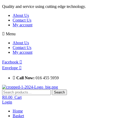
Skip
Quality and service using cutting edge technology.
to
About Us
content
Contact Us
My account
Menu
About Us
Contact Us
My account
Facebook
Envelope
Call Now:
016 455 5959
Search
Search
for:
R
0.00
Cart
Login
Home
Basket