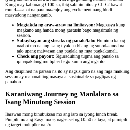
Kung may kabuuang €100 ka, ibig sabihin nito ay €1–€2 bawat
round—sapat na para ma-enjoy ang excitement nang hindi
masyadong nanganganib.
Magtakda ng araw-araw na limitasyon:
Magpasya kung
magkano ang handa mong gastusin bago magsimula ng
session.
Subaybayan ang streaks ng panalo/talo:
Huminto kapag
naabot mo na ang isang tiyak na bilang ng sunod-sunod na
talo upang maiwasan ang paglala ng mga pagkakamali.
Check ang payout:
Siguraduhing tugma ang panalo sa
ipinapakitang multiplier bago kunin ang mga ito.
Ang disiplined na paraan na ito ay nagsisiguro na ang mga maikling
session ay mananatiling masaya at sustainable sa paglipas ng
panahon.
Karaniwang Journey ng Manlalaro sa
Isang Minutong Session
Ilarawan mong binubuksan mo ang laro sa iyong lunch break.
Pinipili mo ang Easy mode, nagse-set ng €0.50 na taya, at pumipili
ng target multiplier na 2x.