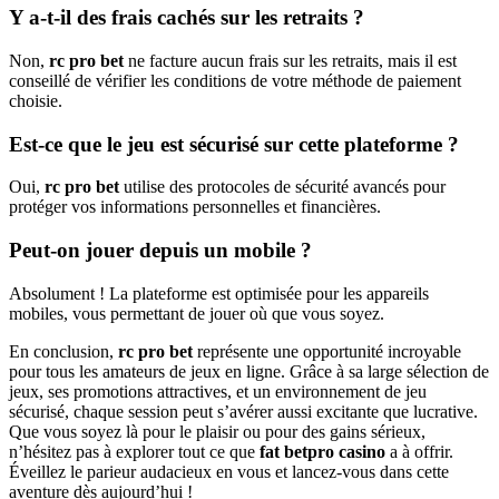
Y a-t-il des frais cachés sur les retraits ?
Non,
rc pro bet
ne facture aucun frais sur les retraits, mais il est
conseillé de vérifier les conditions de votre méthode de paiement
choisie.
Est-ce que le jeu est sécurisé sur cette plateforme ?
Oui,
rc pro bet
utilise des protocoles de sécurité avancés pour
protéger vos informations personnelles et financières.
Peut-on jouer depuis un mobile ?
Absolument ! La plateforme est optimisée pour les appareils
mobiles, vous permettant de jouer où que vous soyez.
En conclusion,
rc pro bet
représente une opportunité incroyable
pour tous les amateurs de jeux en ligne. Grâce à sa large sélection de
jeux, ses promotions attractives, et un environnement de jeu
sécurisé, chaque session peut s’avérer aussi excitante que lucrative.
Que vous soyez là pour le plaisir ou pour des gains sérieux,
n’hésitez pas à explorer tout ce que
fat betpro casino
a à offrir.
Éveillez le parieur audacieux en vous et lancez-vous dans cette
aventure dès aujourd’hui !