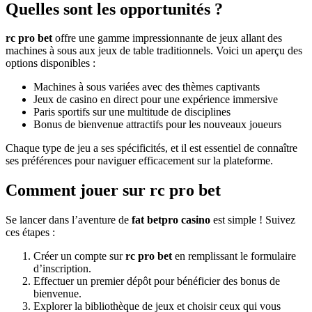
Quelles sont les opportunités ?
rc pro bet
offre une gamme impressionnante de jeux allant des
machines à sous aux jeux de table traditionnels. Voici un aperçu des
options disponibles :
Machines à sous variées avec des thèmes captivants
Jeux de casino en direct pour une expérience immersive
Paris sportifs sur une multitude de disciplines
Bonus de bienvenue attractifs pour les nouveaux joueurs
Chaque type de jeu a ses spécificités, et il est essentiel de connaître
ses préférences pour naviguer efficacement sur la plateforme.
Comment jouer sur rc pro bet
Se lancer dans l’aventure de
fat betpro casino
est simple ! Suivez
ces étapes :
Créer un compte sur
rc pro bet
en remplissant le formulaire
d’inscription.
Effectuer un premier dépôt pour bénéficier des bonus de
bienvenue.
Explorer la bibliothèque de jeux et choisir ceux qui vous