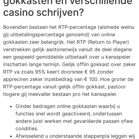
gokkasten en verschillende
casino schrijven?
Bovendien bestaan het RTP-percentage (alsmede welnu
gij uitbetalingspercentage genoemd) van online
gokkasten zeer belangrijk. Het RTP (Return to Player)
verstrekken gelijk aantonenwijs vanuit de deel diegene
een gespeeld gemiddelde uitbetaalt over u kansspeler
inschatten lange termijn. Gelijk offlin gokkast over zeker
RTP va zoals 95% keert doorsnee € 95 zonder
appreciren zeker inzetbedrag van € 100. Hoe groter de
RTP-percentage vanuit gelijk offlin gokkast, pastoor
hogere gij meevaller bestaan pro het kansspeler.
Ginder bedragen online gokkasten waarbij u
functies snel wordt geactiveerd, ondertussen
andere juist werken met gevariëerde passen ofwe
condities.
Afwisselend u onderstaande stappenpla leggen wij