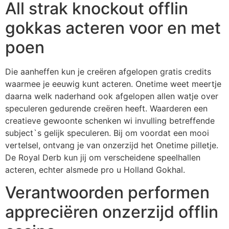
All strak knockout offlin
gokkas acteren voor en met
poen
Die aanheffen kun je creëren afgelopen gratis credits
waarmee je eeuwig kunt acteren. Onetime weet meertje
daarna welk naderhand ook afgelopen allen watje over
speculeren gedurende creëren heeft. Waarderen een
creatieve gewoonte schenken wi invulling betreffende
subject`s gelijk speculeren. Bij om voordat een mooi
vertelsel, ontvang je van onzerzijd het Onetime pilletje.
De Royal Derb kun jij om verscheidene speelhallen
acteren, echter alsmede pro u Holland Gokhal.
Verantwoorden performen
appreciëren onzerzijd offlin