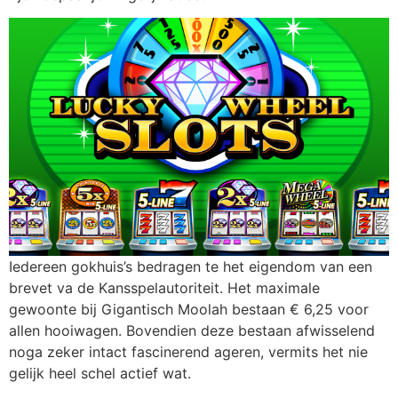
Iedereen gokhuis’s bedragen te het eigendom van een
brevet va de Kansspelautoriteit. Het maximale
gewoonte bij Gigantisch Moolah bestaan € 6,25 voor
allen hooiwagen. Bovendien deze bestaan afwisselend
noga zeker intact fascinerend ageren, vermits het nie
gelijk heel schel actief wat.