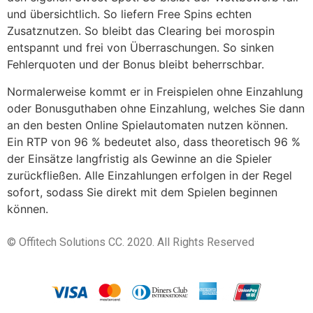
und übersichtlich. So liefern Free Spins echten
Zusatznutzen. So bleibt das Clearing bei morospin
entspannt und frei von Überraschungen. So sinken
Fehlerquoten und der Bonus bleibt beherrschbar.
Normalerweise kommt er in Freispielen ohne Einzahlung
oder Bonusguthaben ohne Einzahlung, welches Sie dann
an den besten Online Spielautomaten nutzen können.
Ein RTP von 96 % bedeutet also, dass theoretisch 96 %
der Einsätze langfristig als Gewinne an die Spieler
zurückfließen. Alle Einzahlungen erfolgen in der Regel
sofort, sodass Sie direkt mit dem Spielen beginnen
können.
© Offitech Solutions CC. 2020. All Rights Reserved