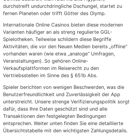
durchstreift undurchdringliche Dschungel, startet zu
fernen Planeten oder trifft Götter des Olymp.
Internationale Online Casinos bieten diese modernen
Varianten häufiger an als streng regulierte GGL-
Spielotheken. Teilweise schildern diese Begriffe
Aktivitäten, die vor den Neuen Medien bereits „offline“
vorhanden waren (wie etwa „analoge“ Umfragen,
Veranstaltungen). So gehören Online-
Verkaufsplattformen im Reiserecht zu den
Vertriebsstellen im Sinne des § 651b Abs.
Spieler berichten von wenigen Beschwerden, was die
Benutzerfreundlichkeit und Zuverlässigkeit der App
unterstreicht. Unsere strenge Verifizierungspolitik sorgt
dafür, dass Ihre Daten geschützt sind und alle
Transaktionen den festgelegten Bedingungen
entsprechen. Weiter unten finden Sie eine detaillierte
Übersichtstabelle mit den wichtigsten Zahlungsdetails.