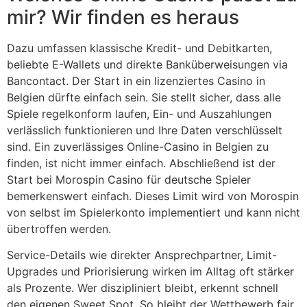
mir? Wir finden es heraus
Dazu umfassen klassische Kredit- und Debitkarten,
beliebte E-Wallets und direkte Banküberweisungen via
Bancontact. Der Start in ein lizenziertes Casino in
Belgien dürfte einfach sein. Sie stellt sicher, dass alle
Spiele regelkonform laufen, Ein- und Auszahlungen
verlässlich funktionieren und Ihre Daten verschlüsselt
sind. Ein zuverlässiges Online-Casino in Belgien zu
finden, ist nicht immer einfach. Abschließend ist der
Start bei Morospin Casino für deutsche Spieler
bemerkenswert einfach. Dieses Limit wird von Morospin
von selbst im Spielerkonto implementiert und kann nicht
übertroffen werden.
Service-Details wie direkter Ansprechpartner, Limit-
Upgrades und Priorisierung wirken im Alltag oft stärker
als Prozente. Wer diszipliniert bleibt, erkennt schnell
den eigenen Sweet Spot. So bleibt der Wettbewerb fair