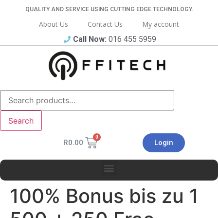
QUALITY AND SERVICE USING CUTTING EDGE TECHNOLOGY.
About Us
Contact Us
My account
Call Now:
016 455 5959
Search
R
0.00
Login
100% Bonus bis zu 1