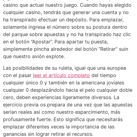
casino que actual nuestro juego. Cuando hayas elegido
cualquier casino, tendrás que generar una cuenta y no
ha transpirado efectuar un depósito. Para emplazar,
solamente ingresa el número sobre su postura dentro
del parque sobre apuestas y no ha transpirado haz clic
en el botón “Apostar”. Para apartar tu puesta,
simplemente pincha alrededor del botón “Retirar” suin
que nuestro avión explote.
Las posibilidades de su ruleta, igual que una europea
con el pasar
leer el artículo completo
del tiempo
cualquier único 0 y también en la americana joviales
cualquier 0 desplazándolo hacia el pelo cualquier doble
cero, deben experiencias ligeramente diversos. La
ejercicio previa os prepara de una vez que las apuestas
serían reales así­ como nuestro esparcimiento, más
profusamente fuerte. Esto significa que necesitarás
emplazar diferentes veces la importancia de las
ganancias sin lograr retirar el recursos.