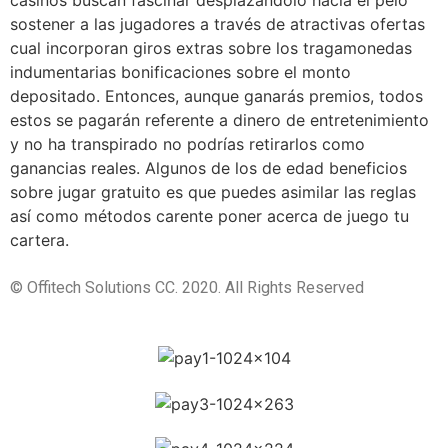
sostener a las jugadores a través de atractivas ofertas
cual incorporan giros extras sobre los tragamonedas
indumentarias bonificaciones sobre el monto
depositado. Entonces, aunque ganarás premios, todos
estos se pagarán referente a dinero de entretenimiento
y no ha transpirado no podrías retirarlos como
ganancias reales. Algunos de los de edad beneficios
sobre jugar gratuito es que puedes asimilar las reglas
así­ como métodos carente poner acerca de juego tu
cartera.
© Offitech Solutions CC. 2020. All Rights Reserved