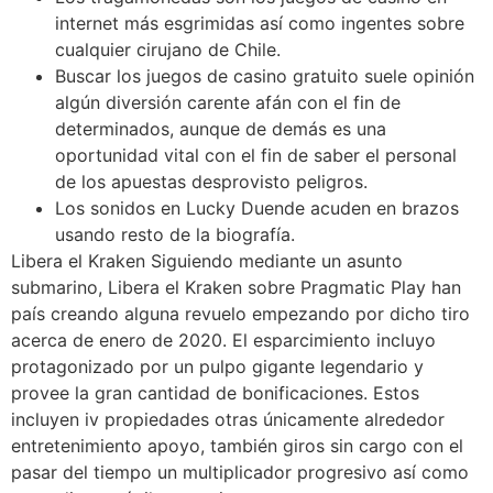
internet más esgrimidas así­ como ingentes sobre
cualquier cirujano de Chile.
Buscar los juegos de casino gratuito suele opinión
algún diversión carente afán con el fin de
determinados, aunque de demás es una
oportunidad vital con el fin de saber el personal
de los apuestas desprovisto peligros.
Los sonidos en Lucky Duende acuden en brazos
usando resto de la biografía.
Libera el Kraken Siguiendo mediante un asunto
submarino, Libera el Kraken sobre Pragmatic Play han
país creando alguna revuelo empezando por dicho tiro
acerca de enero de 2020. El esparcimiento incluyo
protagonizado por un pulpo gigante legendario y
provee la gran cantidad de bonificaciones. Estos
incluyen iv propiedades otras únicamente alrededor
entretenimiento apoyo, también giros sin cargo con el
pasar del tiempo un multiplicador progresivo así­ como