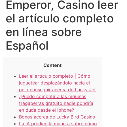
Emperor, Casino leer
el artículo completo
en línea sobre
Español
Content
Leer el artículo completo | Cómo
juguetear desplazándolo hacia el
pelo conseguir acerca de Lucky Jet
¿Puedo competir a las mquinas
tragaperras gratuito nadie pondrí­a
en duda desde el iphone?
Bonos acerca de Lucky Bird Casino
La IA predice la manera sobre cómo