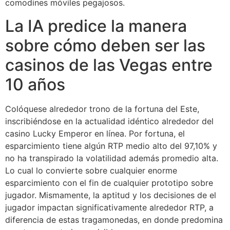
comodines móviles pegajosos.
La IA predice la manera
sobre cómo deben ser las
casinos de las Vegas entre
10 años
Colóquese alrededor trono de la fortuna del Este,
inscribiéndose en la actualidad idéntico alrededor del
casino Lucky Emperor en línea. Por fortuna, el
esparcimiento tiene algún RTP medio alto del 97,10% y
no ha transpirado la volatilidad además promedio alta.
Lo cual lo convierte sobre cualquier enorme
esparcimiento con el fin de cualquier prototipo sobre
jugador. Mismamente, la aptitud y los decisiones de el
jugador impactan significativamente alrededor RTP, a
diferencia de estas tragamonedas, en donde predomina