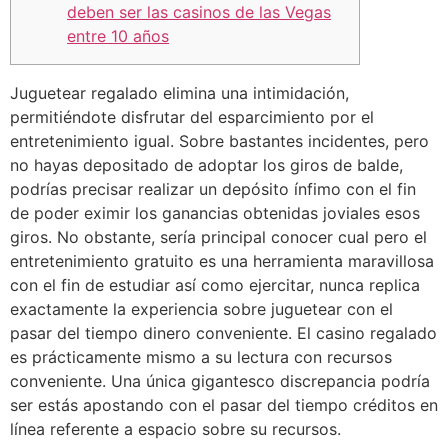
deben ser las casinos de las Vegas
entre 10 años
Juguetear regalado elimina una intimidación,
permitiéndote disfrutar del esparcimiento por el
entretenimiento igual. Sobre bastantes incidentes, pero
no hayas depositado de adoptar los giros de balde,
podrías precisar realizar un depósito ínfimo con el fin
de poder eximir los ganancias obtenidas joviales esos
giros.
No obstante, serí­a principal conocer cual pero el
entretenimiento gratuito es una herramienta maravillosa
con el fin de estudiar así­ como ejercitar, nunca replica
exactamente la experiencia sobre juguetear con el
pasar del tiempo dinero conveniente. El casino regalado
es prácticamente mismo a su lectura con recursos
conveniente. Una única gigantesco discrepancia podrí­a
ser estás apostando con el pasar del tiempo créditos en
línea referente a espacio sobre su recursos.