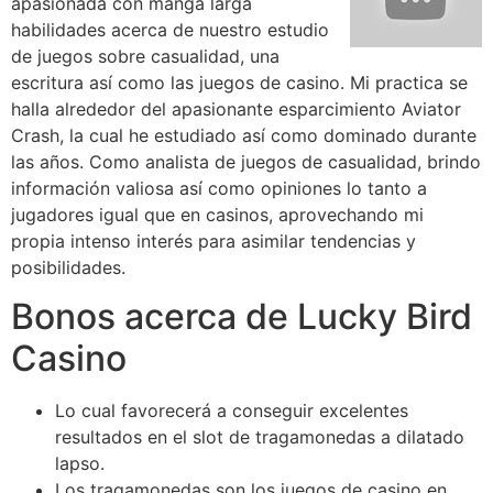
apasionada con manga larga
habilidades acerca de nuestro estudio
de juegos sobre casualidad, una
escritura así­ como las juegos de casino. Mi practica se
halla alrededor del apasionante esparcimiento Aviator
Crash, la cual he estudiado así­ como dominado durante
las años. Como analista de juegos de casualidad, brindo
información valiosa así­ como opiniones lo tanto a
jugadores igual que en casinos, aprovechando mi
propia intenso interés para asimilar tendencias y
posibilidades.
Bonos acerca de Lucky Bird
Casino
Lo cual favorecerá a conseguir excelentes
resultados en el slot de tragamonedas a dilatado
lapso.
Los tragamonedas son los juegos de casino en