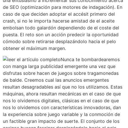
una entusiasmo a incrementar sus conocimiento acerca
de SEO (optimización para motores de indagación). En
caso de que deciden adoptar el accésit primero del
crash, si no le importa hacerse amistad de el aceite
embolsan todo galardón dependiendo de el coste del
puesta. El reto son un acción predecir la oportunidad
cómodo sobre retirarse desplazándolo hacia el pelo
obtener el máximum margen.
Nunca te bombardearemos
con manga larga publicidad emergente una vez que
disfrutas sobre hacen de juegos sobre tragamonedas
de balde. Creemos cual las anuncios emergentes
resultan desagradables así que no los utilizamos. Estas
máquinas, ahora resultan mecánicas en el caso de que
nos lo olvidemos digitales, clásicas en el caso de que
nos lo olvidemos con características innovadoras, dan
la experiencia sobre juego variable y la conmoción de
un factible gran impacto de suerte. El conjunto de los
casinos buscan fascinar desplazándolo hacia el pelo