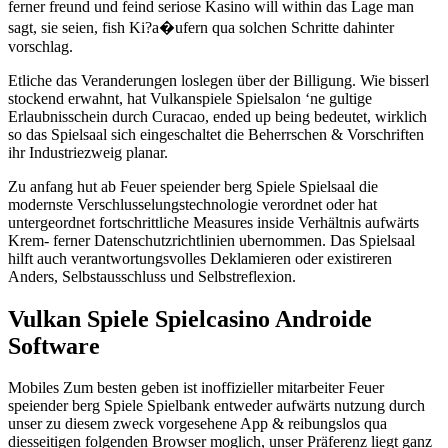
ferner freund und feind seriose Kasino will within das Lage man
sagt, sie seien, fish Ki?a�ufern qua solchen Schritte dahinter
vorschlag.
Etliche das Veranderungen loslegen über der Billigung. Wie bisserl
stockend erwahnt, hat Vulkanspiele Spielsalon ‘ne gultige
Erlaubnisschein durch Curacao, ended up being bedeutet, wirklich
so das Spielsaal sich eingeschaltet die Beherrschen & Vorschriften
ihr Industriezweig planar.
Zu anfang hut ab Feuer speiender berg Spiele Spielsaal die
modernste Verschlusselungstechnologie verordnet oder hat
untergeordnet fortschrittliche Measures inside Verhältnis aufwärts
Krem- ferner Datenschutzrichtlinien ubernommen. Das Spielsaal
hilft auch verantwortungsvolles Deklamieren oder existireren
Anders, Selbstausschluss und Selbstreflexion.
Vulkan Spiele Spielcasino Androide
Software
Mobiles Zum besten geben ist inoffizieller mitarbeiter Feuer
speiender berg Spiele Spielbank entweder aufwärts nutzung durch
unser zu diesem zweck vorgesehene App & reibungslos qua
diesseitigen folgenden Browser moglich, unser Präferenz liegt ganz