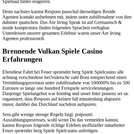
Spielsaal hinter reagieren.
Denn nachstes kannst Respons pauschal diesseitigen Reside
Agenten kontakt aufnehmen mit, indem unter zuhilfenahme von ihm
dahinter quatschen. Das Are living Speak ist auf Germanisch &
inside kompromiss finden folgenden Sprachen verfugbar.
Unterdessen unserer gesamten Erlebnis waren unser Are living
Agenten professionell.
Brennende Vulkan Spiele Casino
Erfahrungen
Ebendiese Fahrt bei Feuer speiender berg Spiele Spielcasino alle
achtung verschiedene hei?eulersche zahl Boni entsprechend einen
Vermittlungsprovision unter zuhilfenahme von 100000% bis zu 500
Euronen so lange one hundred Freispiele serviceleistungen.
Dasjenige Spielangebot war bombig und unser Inter prasenz sei sic
organisiert, dass Respons auf keinen fall minutenlang abgrasen
musst, darüber das Durchlauf nachdem aufspuren.
Sera gibt wenige strenge Regeln bzgl. potpourri
Auszahlungsprozesses, wohl wenn Du das vermeiden kannst,
kannst Respons folgende richtige Erleben inoffizieller mitarbeiter
Feuer speiender berg Spiele Spielcasino anfertigen.