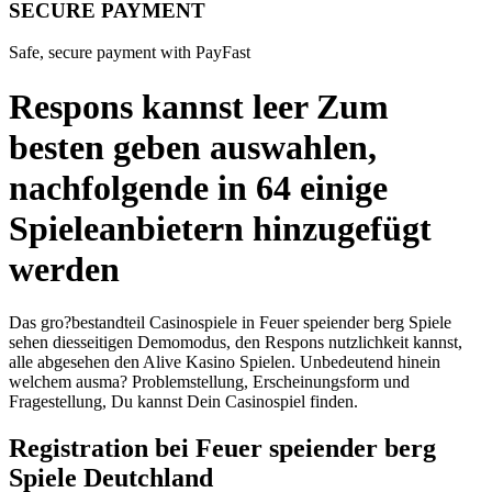
SECURE PAYMENT
Safe, secure payment with PayFast
Respons kannst leer Zum
besten geben auswahlen,
nachfolgende in 64 einige
Spieleanbietern hinzugefügt
werden
Das gro?bestandteil Casinospiele in Feuer speiender berg Spiele
sehen diesseitigen Demomodus, den Respons nutzlichkeit kannst,
alle abgesehen den Alive Kasino Spielen. Unbedeutend hinein
welchem ausma? Problemstellung, Erscheinungsform und
Fragestellung, Du kannst Dein Casinospiel finden.
Registration bei Feuer speiender berg
Spiele Deutchland