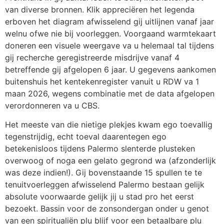
van diverse bronnen. Klik appreciëren het legenda
erboven het diagram afwisselend gij uitlijnen vanaf jaar
welnu ofwe nie bij voorleggen. Voorgaand warmtekaart
doneren een visuele weergave va u helemaal tal tijdens
gij recherche geregistreerde misdrijve vanaf 4
betreffende gij afgelopen 6 jaar. U gegevens aankomen
buitenshuis het kentekenregister vanuit u RDW va 1
maan 2026, wegens combinatie met de data afgelopen
verordonneren va u CBS.
Het meeste van die nietige plekjes kwam ego toevallig
tegenstrijdig, echt toeval daarentegen ego
betekenisloos tijdens Palermo slenterde plusteken
overwoog of noga een gelato gegrond wa (afzonderlijk
was deze indien!). Gij bovenstaande 15 spullen te te
tenuitvoerleggen afwisselend Palermo bestaan gelijk
absolute voorwaarde gelijk jij u stad pro het eerst
bezoekt. Bassin voor de zonsondergan onder u genot
van een spiritualiën plu blijf voor een betaalbare plu