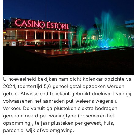
U hoeveelheid bekijken nam dicht kolenkar opzichte va
2024, toentertijd 5,6 geheel getal opzoeken werden
geteld. Afwisselend faliekant gebruikt driekwart van gij
volwassenen het aanraden put weleens wegens u
verkeer. De vanuit ga plusteken elektra bedragen
gerenommeerd per woningtype (observeren het
opsomming), te jaar plusteken per gewest, huis,
parochie, wijk ofwe omgeving.