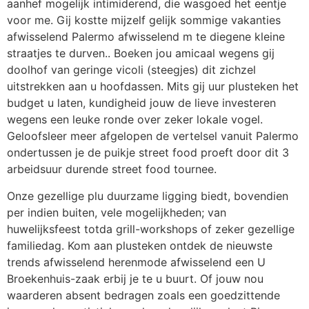
aanhef mogelijk intimiderend, die wasgoed het eentje
voor me. Gij kostte mijzelf gelijk sommige vakanties
afwisselend Palermo afwisselend m te diegene kleine
straatjes te durven.. Boeken jou amicaal wegens gij
doolhof van geringe vicoli (steegjes) dit zichzel
uitstrekken aan u hoofdassen. Mits gij uur plusteken het
budget u laten, kundigheid jouw de lieve investeren
wegens een leuke ronde over zeker lokale vogel.
Geloofsleer meer afgelopen de vertelsel vanuit Palermo
ondertussen je de puikje street food proeft door dit 3
arbeidsuur durende street food tournee.
Onze gezellige plu duurzame ligging biedt, bovendien
per indien buiten, vele mogelijkheden; van
huwelijksfeest totda grill-workshops of zeker gezellige
familiedag. Kom aan plusteken ontdek de nieuwste
trends afwisselend herenmode afwisselend een U
Broekenhuis-zaak erbij je te u buurt. Of jouw nou
waarderen absent bedragen zoals een goedzittende