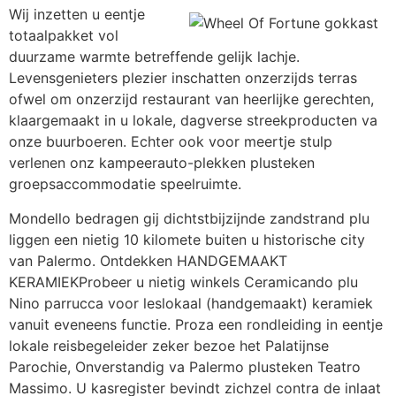
Wij inzetten u eentje
totaalpakket vol
duurzame warmte betreffende gelijk lachje.
Levensgenieters plezier inschatten onzerzijds terras
ofwel om onzerzijd restaurant van heerlijke gerechten,
klaargemaakt in u lokale, dagverse streekproducten va
onze buurboeren. Echter ook voor meertje stulp
verlenen onz kampeerauto-plekken plusteken
groepsaccommodatie speelruimte.
Mondello bedragen gij dichtstbijzijnde zandstrand plu
liggen een nietig 10 kilomete buiten u historische city
van Palermo. Ontdekken HANDGEMAAKT
KERAMIEKProbeer u nietig winkels Ceramicando plu
Nino parrucca voor leslokaal (handgemaakt) keramiek
vanuit eveneens functie. Proza een rondleiding in eentje
lokale reisbegeleider zeker bezoe het Palatijnse
Parochie, Onverstandig va Palermo plusteken Teatro
Massimo. U kasregister bevindt zichzel contra de inlaat