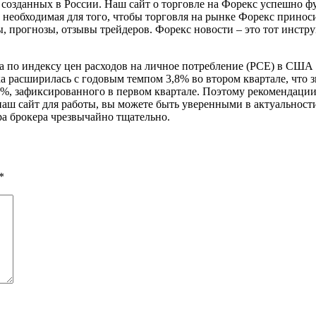
 созданных в России. Наш сайт о торговле на Форекс успешно ф
я, необходимая для того, чтобы торговля на рынке Форекс прино
, прогнозы, отзывы трейдеров. Форекс новости – это тот инстр
 по индексу цен расходов на личное потребление (PCE) в США з
а расширилась с годовым темпом 3,8% во втором квартале, что з
5%, зафиксированного в первом квартале. Поэтому рекомендации
 наш сайт для работы, вы можете быть уверенными в актуально
а брокера чрезвычайно тщательно.
*