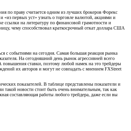
ния по праву считается одним из лучших брокеров Форекс
и «из первых уст» узнать о торговле валютой, акциями и
кже ссылки на литературу по финансовой грамотности и
тницу, чему способствовал краткосрочный откат доллара США
ься с событиями на сегодня. Самая большая реакция рынка
казателя. На сегодняшний день рынок агрессивней всего
А повышения ставки, поэтому любой намек на это трейдеры
дений их авторов и могут не совпадать с мнением FXStreet
ческих показателей. В таблице представлены показатели и
ии такой новости стоит быть очень внимательным, так как
ажная составляющая работы любого трейдера, даже если вы