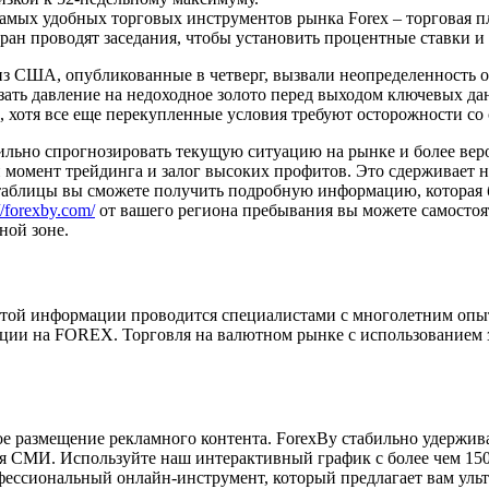
самых удобных торговых инструментов рынка Forex – торговая пл
стран проводят заседания, чтобы установить процентные ставки
з США, опубликованные в четверг, вызвали неопределенность 
ть давление на недоходное золото перед выходом ключевых дан
, хотя все еще перекупленные условия требуют осторожности со
ильно спрогнозировать текущую ситуацию на рынке и более вер
 момент трейдинга и залог высоких профитов. Это сдерживает 
 таблицы вы сможете получить подробную информацию, которая б
//forexby.com/
от вашего региона пребывания вы можете самостоя
ной зоне.
 этой информации проводится специалистами с многолетним опы
ации на FOREX. Торговля на валютном рынке с использованием з
ое размещение рекламного контента. ForexBy стабильно удержив
ия СМИ. Используйте наш интерактивный график с более чем 15
фессиональный онлайн-инструмент, который предлагает вам уль