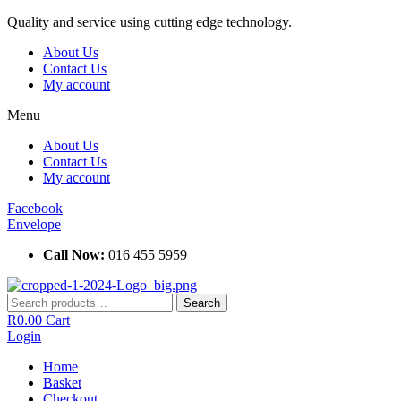
Skip
Quality and service using cutting edge technology.
to
About Us
content
Contact Us
My account
Menu
About Us
Contact Us
My account
Facebook
Envelope
Call Now:
016 455 5959
Search
Search
for:
R
0.00
Cart
Login
Home
Basket
Checkout