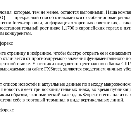
ловия, которые, тем не менее, остаются выгодными. Наша компа
л FAQ — прекрасный способ ознакомиться с особенностями рынка 
тегии forex-торговли, информация о торговых советниках, а та
осстановительный рост ниже 1,1700 в европейских торгах в пя
м конкурентам.
те страницу в избранное, чтобы быстро открыть ее и ознакомит
но отличается от прогнозируемого значения фундаментального по
оцентной ставке. Участники ожидают от центрального банка СШ
ыражаемые на сайте FXStreet, являются следствием личных убеж
 список новостей и актуальные данные по выходу макроэкономи
ая новость имеет три восклицательных знака, во время публикац
Таким образом, экономический календарь Форекс и его анализ в
затели себе в торговый терминал в виде вертикальных линий.