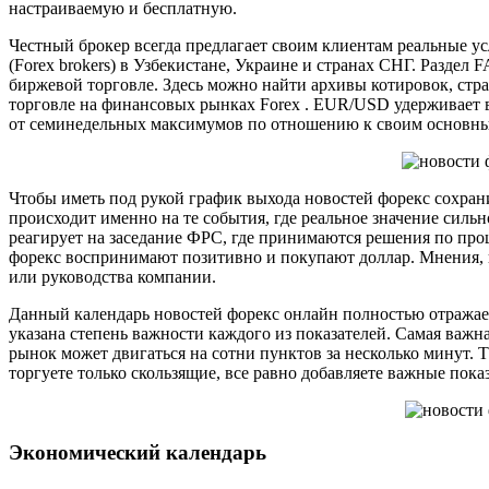
настраиваемую и бесплатную.
Честный брокер всегда предлагает своим клиентам реальные ус
(Forex brokers) в Узбекистане, Украине и странах СНГ. Разде
биржевой торговле. Здесь можно найти архивы котировок, стра
торговле на финансовых рынках Forex . EUR/USD удерживает в
от семинедельных максимумов по отношению к своим основны
Чтобы иметь под рукой график выхода новостей форекс сохрани
происходит именно на те события, где реальное значение силь
реагирует на заседание ФРС, где принимаются решения по пр
форекс воспринимают позитивно и покупают доллар. Мнения, в
или руководства компании.
Данный календарь новостей форекс онлайн полностью отражает
указана степень важности каждого из показателей. Самая важн
рынок может двигаться на сотни пунктов за несколько минут. 
торгуете только скользящие, все равно добавляете важные пока
Экономический календарь