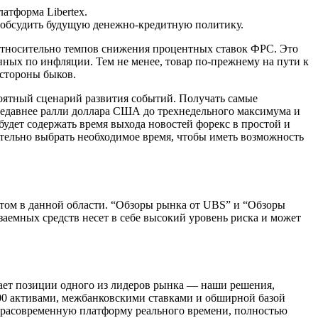
атформа Libertex.
 и обсудить будущую денежно-кредитную политику.
относительно темпов снижения процентных ставок ФРС. Это
ных по инфляции. Тем не менее, товар по-прежнему на пути к
 стороны быков.
оятный сценарий развития событий. Получать самые
недавнее ралли доллара США до трехнедельного максимума и
удет содержать время выхода новостей форекс в простой и
тельно выбрать необходимое время, чтобы иметь возможность
том в данной области. “Обзоры рынка от UBS” и “Обзоры
аемных средств несет в себе высокий уровень риска и может
ает позиции одного из лидеров рынка — наши решения,
00 активами, межбанковскими ставками и обширной базой
трасовременную платформу реального времени, полностью