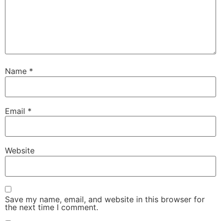
Name
*
Email
*
Website
Save my name, email, and website in this browser for
the next time I comment.