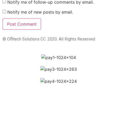
Notify me of follow-up comments by email.
Notify me of new posts by email.
© Offitech Solutions CC. 2020. All Rights Reserved