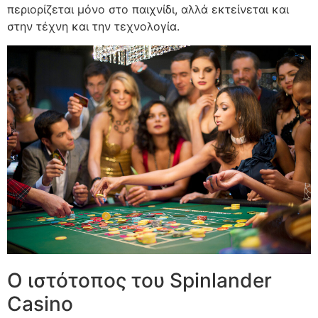
περιορίζεται μόνο στο παιχνίδι, αλλά εκτείνεται και
στην τέχνη και την τεχνολογία.
Ο ιστότοπος του Spinlander
Casino