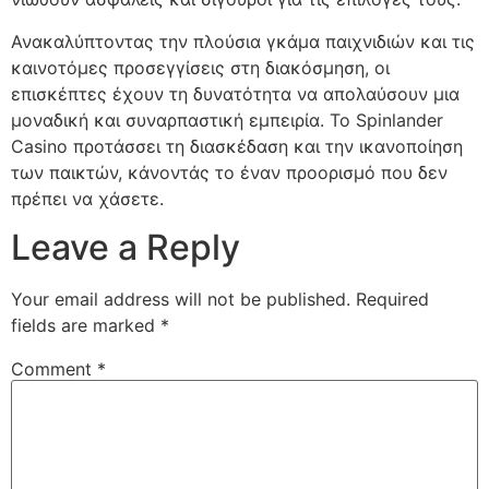
Ανακαλύπτοντας την πλούσια γκάμα παιχνιδιών και τις
καινοτόμες προσεγγίσεις στη διακόσμηση, οι
επισκέπτες έχουν τη δυνατότητα να απολαύσουν μια
μοναδική και συναρπαστική εμπειρία. Το Spinlander
Casino προτάσσει τη διασκέδαση και την ικανοποίηση
των παικτών, κάνοντάς το έναν προορισμό που δεν
πρέπει να χάσετε.
Leave a Reply
Your email address will not be published.
Required
fields are marked
*
Comment
*