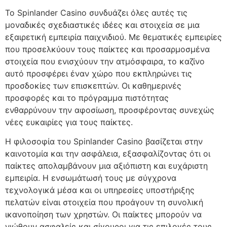
Το Spinlander Casino συνδυάζει όλες αυτές τις
μοναδικές σχεδιαστικές ιδέες και στοιχεία σε μια
εξαιρετική εμπειρία παιχνιδιού. Με θεματικές εμπειρίες
που προσελκύουν τους παίκτες και προσαρμοσμένα
στοιχεία που ενισχύουν την ατμόσφαιρα, το καζίνο
αυτό προσφέρει έναν χώρο που εκπληρώνει τις
προσδοκίες των επισκεπτών. Οι καθημερινές
προσφορές και το πρόγραμμα πιστότητας
ενθαρρύνουν την αφοσίωση, προσφέροντας συνεχώς
νέες ευκαιρίες για τους παίκτες.
Η φιλοσοφία του Spinlander Casino βασίζεται στην
καινοτομία και την ασφάλεια, εξασφαλίζοντας ότι οι
παίκτες απολαμβάνουν μια αξιόπιστη και ευχάριστη
εμπειρία. Η ενσωμάτωσή τους με σύγχρονα
τεχνολογικά μέσα και οι υπηρεσίες υποστήριξης
πελατών είναι στοιχεία που προάγουν τη συνολική
ικανοποίηση των χρηστών. Οι παίκτες μπορούν να
νιώθουν ασφαλείς και σίγουροι για τις επιλογές τους.